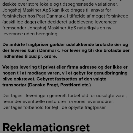
dække over store lokale og tidsbegrænsede variationer.
Jongshøj Maskiner ApS kan ikke drages til ansvar for
forsinkelser hos Post Danmark. I tilfælde af meget forsinkede
(adskillige dage) eller decideret udeblevene leverancer,
fremsender Jongshøj Maskiner ApS naturligvis en ny
leverance uden beregning.
De anførte fragtpriser gælder udelukkende brofaste øer og
der leveres kun i Danmark. For levering til ikke brofaste øer
indhentes tilbud pr. ordre.
Vælges levering til privat eller firma adresse og der ikke er
nogen til at modtage varen, vil et gebyr for genudbringning
blive opkrævet. Gebyret fastsættes af den valgte
transportør (Danske Fragt, PostNord etc.)
Der tages i leveringen generelt forbehold for udsolgte varer,
herunder eventuelle restordrer fra vores leverandører.
Der tages forbehold for fejl i de oplyste fragtpriser.
Reklamationsret