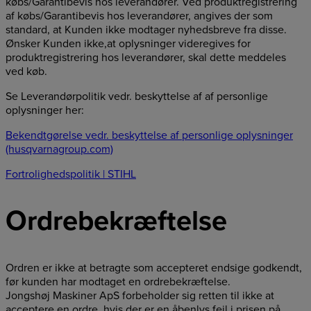
købs/Garantibevis hos leverandører. Ved produktregistrering
af købs/Garantibevis hos leverandører, angives der som
standard, at Kunden ikke modtager nyhedsbreve fra disse.
Ønsker Kunden ikke,at oplysninger videregives for
produktregistrering hos leverandører, skal dette meddeles
ved køb.
Se Leverandørpolitik vedr. beskyttelse af af personlige
oplysninger her:
Bekendtgørelse vedr. beskyttelse af personlige oplysninger
(husqvarnagroup.com)
Fortrolighedspolitik | STIHL
Ordrebekræftelse
Ordren er ikke at betragte som accepteret endsige godkendt,
før kunden har modtaget en ordrebekræftelse.
Jongshøj Maskiner ApS forbeholder sig retten til ikke at
acceptere en ordre, hvis der er en åbenlys fejl i prisen på