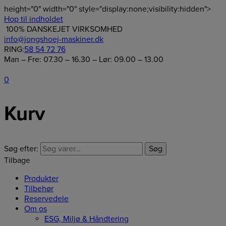
height="0" width="0" style="display:none;visibility:hidden">
Hop til indholdet
100% DANSKEJET VIRKSOMHED
info@jongshoej-maskiner.dk
RING:
58 54 72 76
Man – Fre: 07.30 – 16.30 – Lør: 09.00 – 13.00
0
Kurv
Søg efter:
Søg
Tilbage
Produkter
Tilbehør
Reservedele
Om os
ESG, Miljø & Håndtering