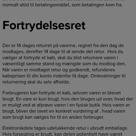
normalt altid til betalingsmiddel, som betalingen kom fra.
Fortrydelsesret
Der er 14 dages returret på varerne, regnet fra den dag de
modtages, derefter 14 dage til at sende det retur. Hvis du
vælger at fortryde et køb, skal du blot returnere varen i
væsentligt samme stand og mængde som du modtog den.
Når varen er modtaget retur og godkendt, refunderes
købsprisen til din konto indenfor få dage. Omkostninger til
returnering skal du selv afholde.
Forbrugeren kan fortryde et køb, selvom varen er blevet
brugt. En vare er kun brugt, hvis den bruges ud over, hvad der
er muligt ved at afprøve varen i en fysisk butik. Hvis varen er
brugt, bliver der lavet en konkret vurdering af , hvad varen
som brugt kan sælges for til en anden forbruger.
Elektronikdele tages udelukkende retur i ubrudt emballage.
Hvis forsegling er brudt, kan delen potentielt have været