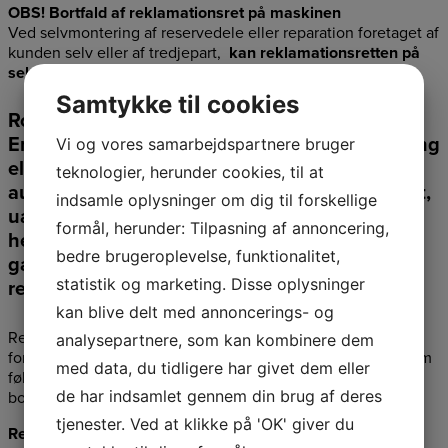
OBS! Bortfald
af
reklamationsret
på
maskinen
Ved
selvmontering
af
reservedele
eller
reparation
foretaget
af
kunden
selv
eller
af
tredjepart,
kan
reklamationsretten
på
selve
maskinen
bortfalde
.
Samtykke til cookies
Robotplæneklippere –
særlige
vilkår
Enhver
form
for
selvstændig
adskillelse,
åbning
Vi og vores samarbejdspartnere bruger
eller
indgreb
i
en
robotplæneklipper
medfører
teknologier, herunder cookies, til at
automatisk
bortfald
af
enhver
reklamationsret
,
indsamle oplysninger om dig til forskellige
uanset
om
dette
vedrører
maskinen
som
formål, herunder: Tilpasning af annoncering,
helhed
eller
enkelte
komponenter.
Dette
bedre brugeroplevelse, funktionalitet,
gælder
også
selvom
der
anvendes
originale
statistik og marketing. Disse oplysninger
reservedele.
kan blive delt med annoncerings- og
Reservedele
skal
monteres
i
henhold
til
producentens
analysepartnere, som kan kombinere dem
forskrifter.
Fejlmontering,
forkert
anvendelse
eller
skade
som
med data, du tidligere har givet dem eller
følge
af
manglende
overholdelse
af
instruktioner
medfører
de har indsamlet gennem din brug af deres
bortfald
af
reklamationsretten.
tjenester. Ved at klikke på 'OK' giver du
Reklamationsret
på
sliddele