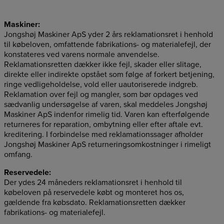
Maskiner:
Jongshøj Maskiner ApS yder 2 års reklamationsret i henhold
til købeloven, omfattende fabrikations- og materialefejl, der
konstateres ved varens normale anvendelse.
Reklamationsretten dækker ikke fejl, skader eller slitage,
direkte eller indirekte opstået som følge af forkert betjening,
ringe vedligeholdelse, vold eller uautoriserede indgreb.
Reklamation over fejl og mangler, som bør opdages ved
sædvanlig undersøgelse af varen, skal meddeles Jongshøj
Maskiner ApS indenfor rimelig tid. Varen kan efterfølgende
returneres for reparation, ombytning eller efter aftale evt.
kreditering. I forbindelse med reklamationssager afholder
Jongshøj Maskiner ApS returneringsomkostninger i rimeligt
omfang.
Reservedele:
Der
ydes
24
måneders
reklamationsret
i
henhold
til
købeloven
på
reservedele
købt og monteret
hos
os,
gældende
fra
købsdato.
Reklamationsretten
dækker
fabrikations-
og
materialefejl.