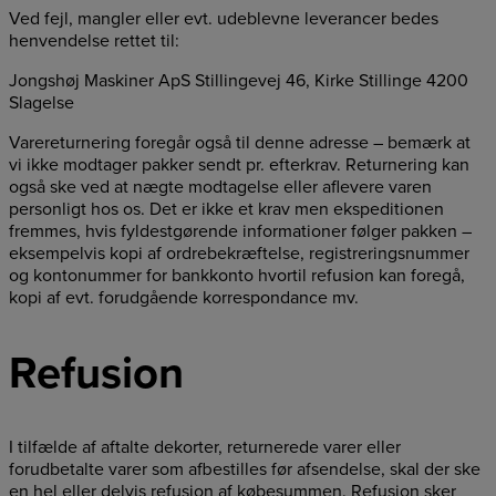
Ved fejl, mangler eller evt. udeblevne leverancer bedes
henvendelse rettet til:
Jongshøj Maskiner ApS Stillingevej 46, Kirke Stillinge 4200
Slagelse
Varereturnering foregår også til denne adresse – bemærk at
vi ikke modtager pakker sendt pr. efterkrav. Returnering kan
også ske ved at nægte modtagelse eller aflevere varen
personligt hos os. Det er ikke et krav men ekspeditionen
fremmes, hvis fyldestgørende informationer følger pakken –
eksempelvis kopi af ordrebekræftelse, registreringsnummer
og kontonummer for bankkonto hvortil refusion kan foregå,
kopi af evt. forudgående korrespondance mv.
Refusion
I tilfælde af aftalte dekorter, returnerede varer eller
forudbetalte varer som afbestilles før afsendelse, skal der ske
en hel eller delvis refusion af købesummen. Refusion sker