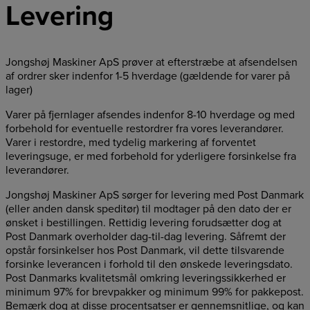
Levering
Jongshøj Maskiner ApS prøver at efterstræbe at afsendelsen
af ordrer sker indenfor 1-5 hverdage (gældende for varer på
lager)
Varer på fjernlager afsendes indenfor 8-10 hverdage og med
forbehold for eventuelle restordrer fra vores leverandører.
Varer i restordre, med tydelig markering af forventet
leveringsuge, er med forbehold for yderligere forsinkelse fra
leverandører.
Jongshøj Maskiner ApS sørger for levering med Post Danmark
(eller anden dansk speditør) til modtager på den dato der er
ønsket i bestillingen. Rettidig levering forudsætter dog at
Post Danmark overholder dag-til-dag levering. Såfremt der
opstår forsinkelser hos Post Danmark, vil dette tilsvarende
forsinke leverancen i forhold til den ønskede leveringsdato.
Post Danmarks kvalitetsmål omkring leveringssikkerhed er
minimum 97% for brevpakker og minimum 99% for pakkepost.
Bemærk dog at disse procentsatser er gennemsnitlige, og kan