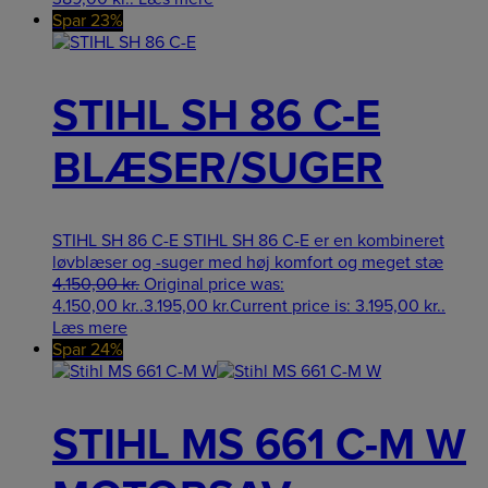
Spar 23%
STIHL SH 86 C-E
BLÆSER/SUGER
STIHL SH 86 C-E STIHL SH 86 C-E er en kombineret
løvblæser og -suger med høj komfort og meget stæ
4.150,00
kr.
Original price was:
4.150,00 kr..
3.195,00
kr.
Current price is: 3.195,00 kr..
Læs mere
Spar 24%
STIHL MS 661 C-M W