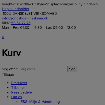
height="0" width="0" style="display:none;visibility:hidden">
Hop til indholdet
100% DANSKEJET VIRKSOMHED
info@jongshoej-maskiner.dk
RING:
58 54 72 76
Man – Fre: 07.30 – 16.30 – Lør: 09.00 – 13.00
0
Kurv
Søg efter:
Søg
Tilbage
Produkter
Tilbehør
Reservedele
Om os
ESG, Miljø & Håndtering