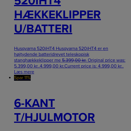
520IHT4
HÆKKEKLIPPER
U/BATTERI
Husqvarna 520iHT4 Husqvarna 520iHT4 er en
højtydende batteridrevet teleskopisk
stanghækkeklipper me
5.399,00
kr.
Original price was:
5.399,00 kr..
4.999,00
kr.
Current price is: 4.999,00 kr..
Læs mere
Spar 11%
6-KANT
T/HJULMOTOR