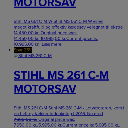
MOTORSAV
Stihl MS 661 C-M W Stihl MS 661 C-M W er en
meget kraftfuld og effektiv kædesav velegnet til ekstre
14.450,00
kr.
Original price was:
14.450,00 kr..
10.995,00
kr.
Current price is:
10.995,00 kr..
Læs mere
Spar 25%
STIHL MS 261 C-M
MOTORSAV
Stihl MS 261 C-M Stihl MS 261 C-M - Letvægteren, kom i
en helt ny lækker indpakning i 2016. Nu med
7.950,00
kr.
Original price was:
7.950,00 kr..
5.995,00
kr.
Current price is: 5.995,00 kr..