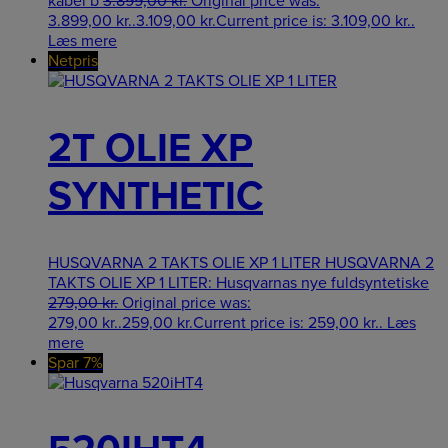
kabel b
3.899,00
kr.
Original price was:
3.899,00 kr..
3.109,00
kr.
Current price is: 3.109,00 kr..
Læs mere
Netpris
2T OLIE XP
SYNTHETIC
HUSQVARNA 2 TAKTS OLIE XP 1 LITER HUSQVARNA 2
TAKTS OLIE XP 1 LITER: Husqvarnas nye fuldsyntetiske
279,00
kr.
Original price was:
279,00 kr..
259,00
kr.
Current price is: 259,00 kr..
Læs
mere
Spar 7%