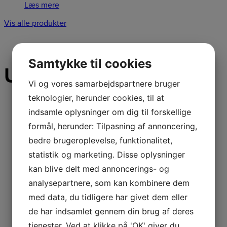
Læs mere
Vis alle produkter
Samtykke til cookies
Udvalgte
varer
Vi og vores samarbejdspartnere bruger
teknologier, herunder cookies, til at
Spar 20%
indsamle oplysninger om dig til forskellige
formål, herunder: Tilpasning af annoncering,
bedre brugeroplevelse, funktionalitet,
(Udgået) STIHL
statistik og marketing. Disse oplysninger
kan blive delt med annoncerings- og
HSA86 ACCU
analysepartnere, som kan kombinere dem
HÆKKEKLIPPER
med data, du tidligere har givet dem eller
de har indsamlet gennem din brug af deres
tjenester. Ved at klikke på 'OK' giver du