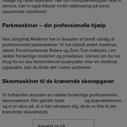
tilbage og nyde resultatet. Når din robotplæneklipper skal til
service, kan vi også tilbyde vinter opbevaring på vores
opvarmede robothotel.
Parkmaskiner – din professionelle hjælp
Hos Jongshøj Maskiner har vi desuden et bredt udvalg af
professionelle parkmaskiner. Vi har blandt andet maskiner,
såsom Frontmonterede Ridere og Zero Turn traktorer, i en
række forskellige modeller og prisklasser. Uanset om du har
brug for en stor benzindrevet buskrydder eller en elektrisk
rygsprøjte, kan du finde det i vores sortiment.
Skovmaskiner til de krævende skovopgaver
Vi forhandler desuden en række forskellige professionelle
skovmaskiner. Det gælder både
kædesav
og brændekløvere,
og vi er sikre på, at vi kan ekvipere dig, så du er klar til det
krævende skovarbejde.