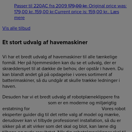
Passer til 220AC fra 2009
179,00
kr.
Original price was:
179,00 kr..
159,00
kr.
Current price is: 159,00 kr..
Læs
mere
Vis alle tilbud
Et stort udvalg af havemaskiner
Vi har et bredt udvalg af havemaskiner til alle tænkelige
formål. Her på hjemmesiden kan du se et udvalg, der er
skræddersyet til at dække de behov, der opstår i haven. Du
kan blandt andet gå på opdagelse i vores sortiment af
batterimaskiner, så du undgår at skulle trække ledninger i
haven.
Desuden har vi et bredt udvalg af robotplæneklippere fra
Husqvarna
&
Segway
som er en moderne og miljørigtig
erstatning for
den konventionelle plæneklipper
.
Vores robot
eksperter guider dig til det rette valg af model og mærke,
derudover kan vi tilbyde professionel installation, så du er
sikker på at alt virker som det skal og blot, kan læne dig