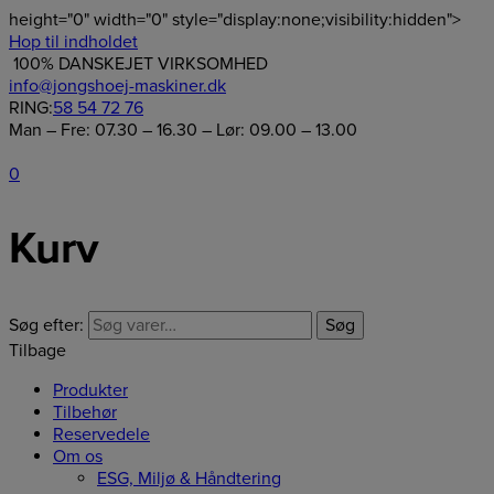
height="0" width="0" style="display:none;visibility:hidden">
Hop til indholdet
100% DANSKEJET VIRKSOMHED
info@jongshoej-maskiner.dk
RING:
58 54 72 76
Man – Fre: 07.30 – 16.30 – Lør: 09.00 – 13.00
0
Kurv
Søg efter:
Søg
Tilbage
Produkter
Tilbehør
Reservedele
Om os
ESG, Miljø & Håndtering