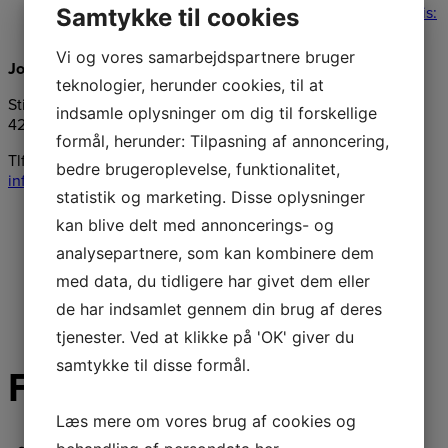
Samtykke til cookies
Original price was: 349,00 kr..
279,00
kr.
Current price is:
279,00 kr..
Læs mere
Vi og vores samarbejdspartnere bruger
Jongshøj Maskiner ApS
teknologier, herunder cookies, til at
Stillingevej 46, Kirke Stillinge
indsamle oplysninger om dig til forskellige
4200 Slagelse
formål, herunder: Tilpasning af annoncering,
Tlf.:
58547276
bedre brugeroplevelse, funktionalitet,
info@jongshoej-maskiner.dk
statistik og marketing. Disse oplysninger
kan blive delt med annoncerings- og
analysepartnere, som kan kombinere dem
med data, du tidligere har givet dem eller
de har indsamlet gennem din brug af deres
tjenester. Ved at klikke på 'OK' giver du
samtykke til disse formål.
Følg os på facebook
Læs mere om vores brug af cookies og