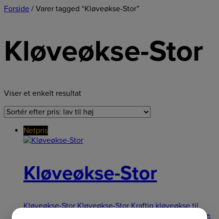
Forside
/ Varer tagged “Kløveøkse-Stor”
Kløveøkse-Stor
Viser et enkelt resultat
Netpris
Kløveøkse-Stor
Kløveøkse-Stor Kløveøkse-Stor Kraftig kløveøkse til
hårdt træ. Ægbeskyttelse i læder medfølger.
899,00
kr.