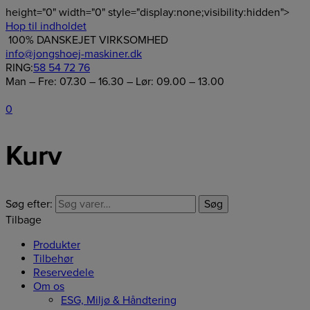
height="0" width="0" style="display:none;visibility:hidden">
Hop til indholdet
100% DANSKEJET VIRKSOMHED
info@jongshoej-maskiner.dk
RING:
58 54 72 76
Man – Fre: 07.30 – 16.30 – Lør: 09.00 – 13.00
0
Kurv
Søg efter:
Søg
Tilbage
Produkter
Tilbehør
Reservedele
Om os
ESG, Miljø & Håndtering