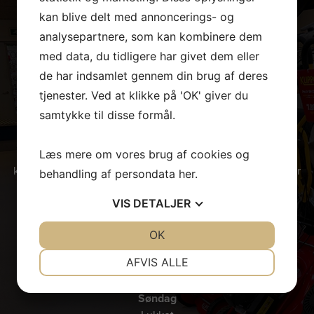
kan blive delt med annoncerings- og
analysepartnere, som kan kombinere dem
med data, du tidligere har givet dem eller
ÅBNINGSTIDER & BESØG OS
de har indsamlet gennem din brug af deres
tjenester. Ved at klikke på 'OK' giver du
samtykke til disse formål.
Hvis du er interesseret i at se nærmere på vores have-,
park- og skovmaskiner, er du velkommen til at kigge forbi
vores forretning i Slagelse på Sjælland. Her står vores
Læs mere om vores brug af cookies og
kompetente salgsteam klar til at vejlede dig, så du kommer
behandling af persondata
her
.
hjem med det helt rigtige udstyr.
VIS
DETALJER
Mandag – Fredag
kl. 7.30 – kl. 16.30
JA
NEJ
OK
JA
NEJ
Lørdag
NØDVENDIGE
PRÆFERENCER
AFVIS ALLE
kl. 9.00 – kl. 13.00
JA
NEJ
JA
NEJ
Søndag
MARKETING
STATISTIK