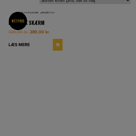
NETPRIS
KNIVDISK SKÆRM
Original
Current
339,00
kr.
289,00
kr.
price
price
was:
is:
LÆS MERE
339,00 kr..
289,00 kr..