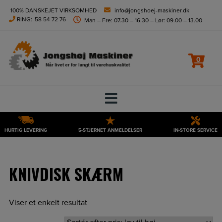
height="0" width="0" style="display:none;visibility:hidden">
100% DANSKEJET VIRKSOMHED
info@jongshoej-maskiner.dk
RING:
58 54 72 76
Man – Fre: 07.30 – 16.30 – Lør: 09.00 – 13.00
Filtrer
0
HURTIG LEVERING
5-STJERNET ANMELDELSER
IN-STORE SERVICE
Hop
til
indholdet
KNIVDISK SKÆRM
Viser et enkelt resultat