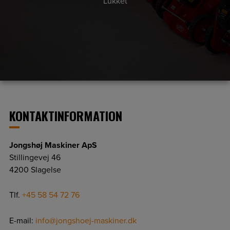
Lukket
KONTAKTINFORMATION
Jongshøj Maskiner ApS
Stillingevej 46
4200 Slagelse
Tlf.
+45 58 54 72 76
E-mail:
info@jongshoej-maskiner.dk