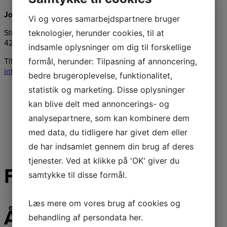
Jongshøj Maskiner ApS
Vi og vores samarbejdspartnere bruger
teknologier, herunder cookies, til at
Stillingevej 46, Kirke Stillinge
4200 Slagelse
indsamle oplysninger om dig til forskellige
formål, herunder: Tilpasning af annoncering,
Tlf.:
58547276
info@jongshoej-maskiner.dk
bedre brugeroplevelse, funktionalitet,
statistik og marketing. Disse oplysninger
kan blive delt med annoncerings- og
analysepartnere, som kan kombinere dem
med data, du tidligere har givet dem eller
de har indsamlet gennem din brug af deres
tjenester. Ved at klikke på 'OK' giver du
Følg os på facebook
samtykke til disse formål.
Læs mere om vores brug af cookies og
Åbningstider & besøg
behandling af persondata
her
.