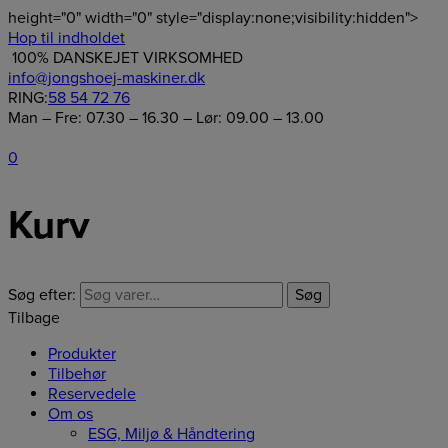
height="0" width="0" style="display:none;visibility:hidden">
Hop til indholdet
100% DANSKEJET VIRKSOMHED
info@jongshoej-maskiner.dk
RING:
58 54 72 76
Man – Fre: 07.30 – 16.30 – Lør: 09.00 – 13.00
0
Kurv
Søg efter:
Søg
Tilbage
Produkter
Tilbehør
Reservedele
Om os
ESG, Miljø & Håndtering