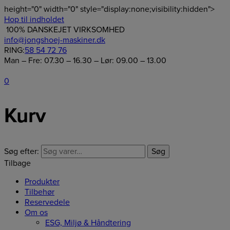
height="0" width="0" style="display:none;visibility:hidden">
Hop til indholdet
100% DANSKEJET VIRKSOMHED
info@jongshoej-maskiner.dk
RING:
58 54 72 76
Man – Fre: 07.30 – 16.30 – Lør: 09.00 – 13.00
0
Kurv
Søg efter:
Søg
Tilbage
Produkter
Tilbehør
Reservedele
Om os
ESG, Miljø & Håndtering