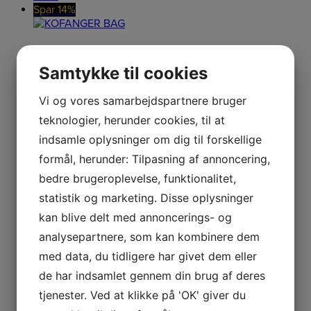
Spar 14%
KOFANGER BAG
Samtykke til cookies
Vi og vores samarbejdspartnere bruger
KOFANGER BAG Passer til: Automower 550 EPOS
teknologier, herunder cookies, til at
369,00
kr.
Original price was:
indsamle oplysninger om dig til forskellige
369,00 kr..
319,00
kr.
Current price is: 319,00 kr..
Læs
mere
formål, herunder: Tilpasning af annoncering,
Netpris
bedre brugeroplevelse, funktionalitet,
statistik og marketing. Disse oplysninger
kan blive delt med annoncerings- og
Kofanger bag
analysepartnere, som kan kombinere dem
med data, du tidligere har givet dem eller
de har indsamlet gennem din brug af deres
BUMPER
579,00
kr.
Original price was:
579,00 kr..
499,00
kr.
Current price is: 499,00 kr..
Læs
tjenester. Ved at klikke på 'OK' giver du
mere