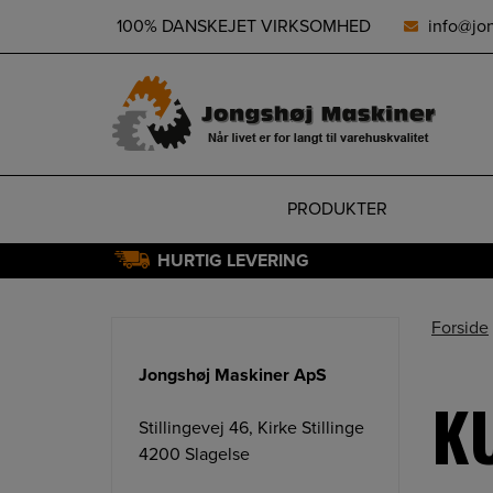
height="0" width="0" style="display:none;visibility:hidden">
100% DANSKEJET VIRKSOMHED
info@jo
PRODUKTER
HURTIG LEVERING
Hop
til
Forside
indholdet
Jongshøj Maskiner ApS
K
Stillingevej 46, Kirke Stillinge
4200 Slagelse