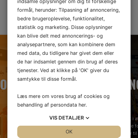
indsamle oplysninger om dig til forskellige
formål, herunder: Tilpasning af annoncering,
bedre brugeroplevelse, funktionalitet,
statistik og marketing. Disse oplysninger
kan blive delt med annoncerings- og
analysepartnere, som kan kombinere dem
med data, du tidligere har givet dem eller
de har indsamlet gennem din brug af deres
tjenester. Ved at klikke på 'OK' giver du
BOOK
ÅBNIN
samtykke til disse formål.
Læs mere om vores brug af cookies og
behandling af persondata
her
.
VIS
DETALJER
Hvis du er interesseret i
velkommen til at kigge fo
JA
NEJ
OK
JA
NEJ
kompetente salgsteam klar til