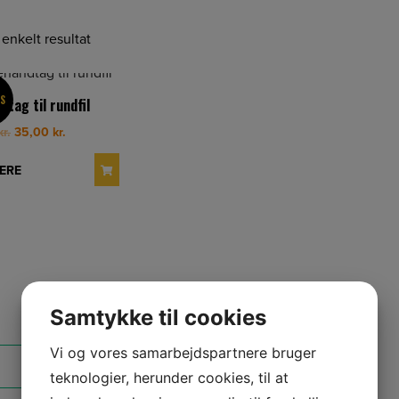
 enkelt resultat
S
dtag til rundfil
Original
Current
kr.
35,00
kr.
price
price
was:
is:
ERE
40,00 kr..
35,00 kr..
Samtykke til cookies
Vi og vores samarbejdspartnere bruger
teknologier, herunder cookies, til at