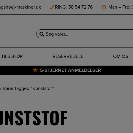
ngshoej-maskiner.dk
RING:
58 54 72 76
Man – Fre: 0
Søg
efter:
TILBEHØR
RESERVEDELE
OM OS
5-STJERNET ANMELDELSER
/ Varer tagged “Kunststof”
UNSTSTOF