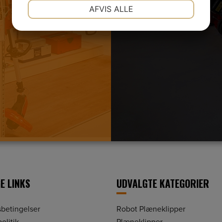
NØDVENDIGE
PRÆFERENCER
AFVIS ALLE
JA
NEJ
JA
NEJ
MARKETING
STATISTIK
E LINKS
UDVALGTE KATEGORIER
betingelser
Robot Plæneklipper