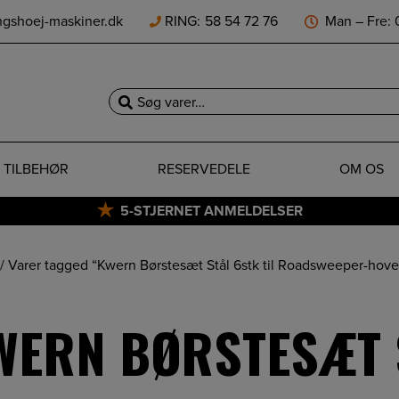
ngshoej-maskiner.dk
RING:
58 54 72 76
Man – Fre: 0
Søg
efter:
TILBEHØR
RESERVEDELE
OM OS
5-STJERNET ANMELDELSER
/ Varer tagged “Kwern Børstesæt Stål 6stk til Roadsweeper-hov
WERN BØRSTESÆT S