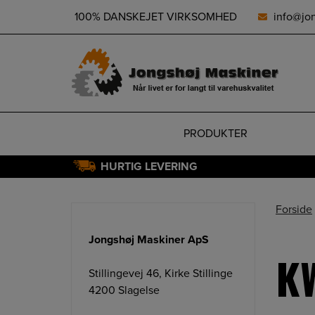
height="0" width="0" style="display:none;visibility:hidden">
100% DANSKEJET VIRKSOMHED
info@jo
PRODUKTER
HURTIG LEVERING
Hop
til
Forside
indholdet
Jongshøj Maskiner ApS
K
Stillingevej 46, Kirke Stillinge
4200 Slagelse