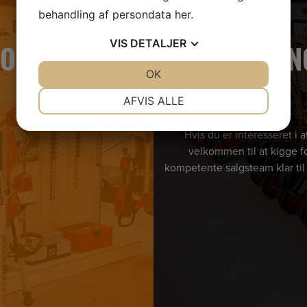
behandling af persondata
her
.
VIS
DETALJER
BOOK
ÅBNIN
JA
NEJ
OK
JA
NEJ
NØDVENDIGE
PRÆFERENCER
AFVIS ALLE
JA
NEJ
JA
NEJ
Hvis du er interesseret i
MARKETING
STATISTIK
velkommen til at kigge fo
kompetente salgsteam klar til