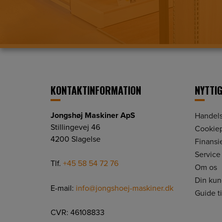
KONTAKTINFORMATION
NYTTIG
Jongshøj Maskiner ApS
Handels
Stillingevej 46
Cookiep
4200 Slagelse
Finansi
Service
Tlf.
+45 58 54 72 76
Om os
Din ku
E-mail:
info@jongshoej-maskiner.dk
Guide t
CVR: 46108833