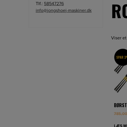
R
Tlf.:
58547276
info@jongshoej-maskiner.dk
Viser et
SPAR 
BØRST
785,0
LÆS M