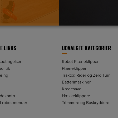
E LINKS
UDVALGTE KATEGORIER
betingelser
Robot Plæneklipper
olitik
Plæneklipper
ering
Traktor, Rider og Zero Turn
Batterimaskiner
Kædesave
ndekonto
Hækkeklippere
il robot menuer
Trimmere og Buskryddere