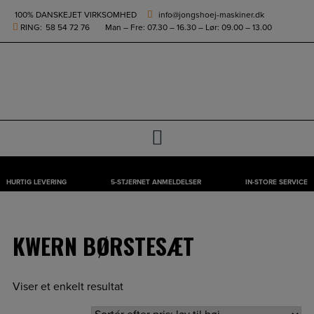
height="0" width="0" style="display:none;visibility:hidden">
100% DANSKEJET VIRKSOMHED
info@jongshoej-maskiner.dk
RING:
58 54 72 76
Man – Fre: 07.30 – 16.30 – Lør: 09.00 – 13.00
0
HURTIG LEVERING
5-STJERNET ANMELDELSER
IN-STORE SERVICE
Hop
til
indholdet
KWERN BØRSTESÆT
Viser et enkelt resultat