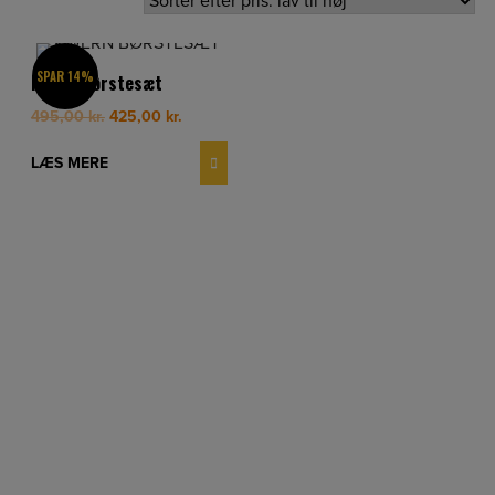
SPAR 14%
Kwern Børstesæt
Original
Current
495,00
kr.
425,00
kr.
price
price
was:
is:
LÆS MERE
495,00 kr..
425,00 kr..