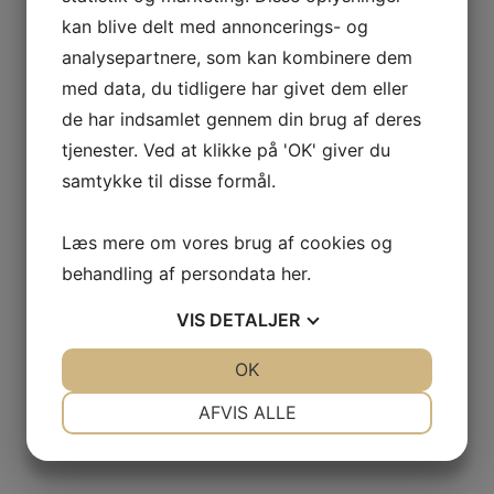
kan blive delt med annoncerings- og
analysepartnere, som kan kombinere dem
med data, du tidligere har givet dem eller
ÅBNINGSTIDER & BESØG OS
de har indsamlet gennem din brug af deres
tjenester. Ved at klikke på 'OK' giver du
samtykke til disse formål.
Hvis du er interesseret i at se nærmere på vores have-,
park- og skovmaskiner, er du velkommen til at kigge forbi
vores forretning i Slagelse på Sjælland. Her står vores
Læs mere om vores brug af cookies og
kompetente salgsteam klar til at vejlede dig, så du kommer
behandling af persondata
her
.
hjem med det helt rigtige udstyr.
VIS
DETALJER
Mandag – Fredag
kl. 7.30 – kl. 16.30
JA
NEJ
OK
JA
NEJ
Lørdag
NØDVENDIGE
PRÆFERENCER
AFVIS ALLE
kl. 9.00 – kl. 13.00
JA
NEJ
JA
NEJ
Søndag
MARKETING
STATISTIK