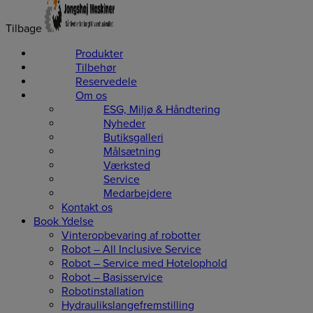
Tilbage
Produkter
Tilbehør
Reservedele
Om os
ESG, Miljø & Håndtering
Nyheder
Butiksgalleri
Målsætning
Værksted
Service
Medarbejdere
Kontakt os
Book Ydelse
Vinteropbevaring af robotter
Robot – All Inclusive Service
Robot – Service med Hotelophold
Robot – Basisservice
Robotinstallation
Hydraulikslangefremstilling