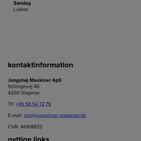
Søndag
Lukket
kontaktinformation
Jongshøj Maskiner ApS
Stillingevej 46
4200 Slagelse
Tlf.
+45 58 54 72 76
E-mail:
info@jongshoej-maskiner.dk
CVR: 46108833
nyttige links