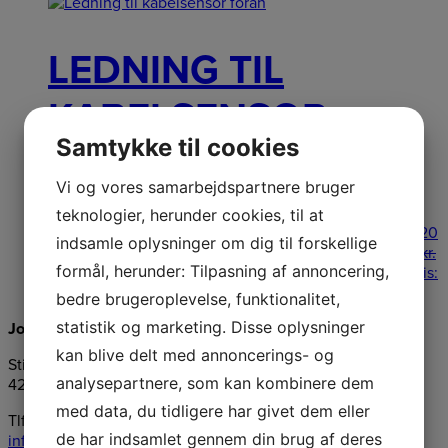
LEDNING TIL
KABELSENSOR
Samtykke til cookies
FORAN
Vi og vores samarbejdspartnere bruger
teknologier, herunder cookies, til at
Ledning til kabelsensor foran Passer til: Automower 320
indsamle oplysninger om dig til forskellige
NERA Automower 430X NERA Automower 4
499,00
kr.
formål, herunder: Tilpasning af annoncering,
Original price was: 499,00 kr..
429,00
kr.
Current price is:
429,00 kr..
Læs mere
bedre brugeroplevelse, funktionalitet,
statistik og marketing. Disse oplysninger
Jongshøj Maskiner ApS
kan blive delt med annoncerings- og
Stillingevej 46, Kirke Stillinge
analysepartnere, som kan kombinere dem
4200 Slagelse
med data, du tidligere har givet dem eller
Tlf.:
58547276
de har indsamlet gennem din brug af deres
info@jongshoej-maskiner.dk