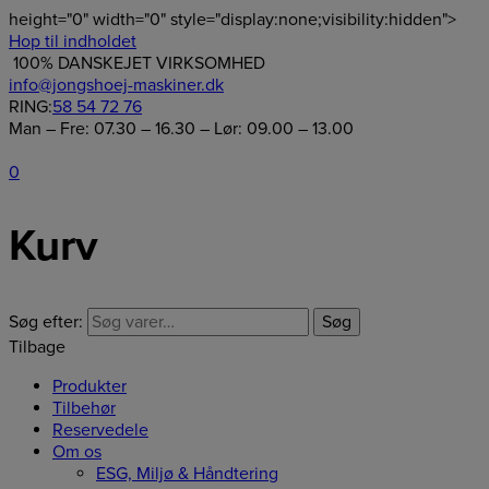
height="0" width="0" style="display:none;visibility:hidden">
Hop til indholdet
100% DANSKEJET VIRKSOMHED
info@jongshoej-maskiner.dk
RING:
58 54 72 76
Man – Fre: 07.30 – 16.30 – Lør: 09.00 – 13.00
0
Kurv
Søg efter:
Søg
Tilbage
Produkter
Tilbehør
Reservedele
Om os
ESG, Miljø & Håndtering