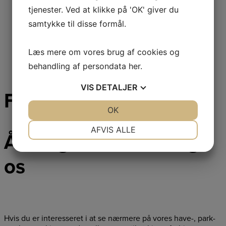
tjenester. Ved at klikke på 'OK' giver du
samtykke til disse formål.
Læs mere om vores brug af cookies og
behandling af persondata
her
.
VIS
DETALJER
Følg os på facebook
JA
NEJ
OK
JA
NEJ
NØDVENDIGE
PRÆFERENCER
AFVIS ALLE
Åbningstider & besøg
JA
NEJ
JA
NEJ
os
MARKETING
STATISTIK
Hvis du er interesseret i at se nærmere på vores have-, park-