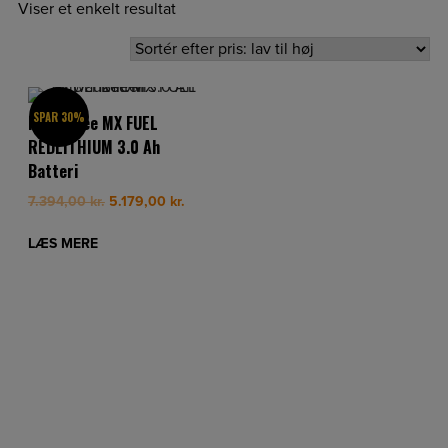
Viser et enkelt resultat
SPAR 30%
Milwaukee MX FUEL
REDLITHIUM 3.0 Ah
Batteri
Original
Current
7.394,00
kr.
5.179,00
kr.
price
price
was:
is:
LÆS MERE
7.394,00 kr..
5.179,00 kr..