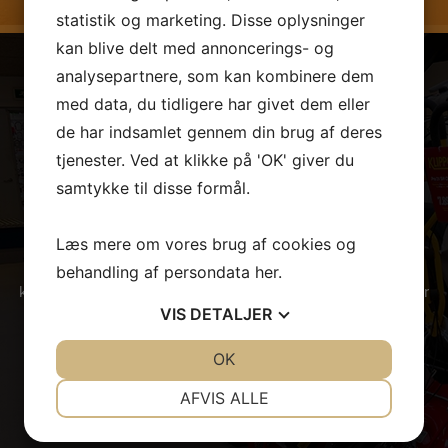
statistik og marketing. Disse oplysninger
kan blive delt med annoncerings- og
analysepartnere, som kan kombinere dem
med data, du tidligere har givet dem eller
de har indsamlet gennem din brug af deres
ÅBNINGSTIDER & BESØG OS
tjenester. Ved at klikke på 'OK' giver du
samtykke til disse formål.
Hvis du er interesseret i at se nærmere på vores have-,
park- og skovmaskiner, er du velkommen til at kigge forbi
Læs mere om vores brug af cookies og
vores forretning i Slagelse på Sjælland. Her står vores
behandling af persondata
her
.
kompetente salgsteam klar til at vejlede dig, så du kommer
VIS
DETALJER
hjem med det helt rigtige udstyr.
Mandag – Fredag
JA
NEJ
OK
JA
NEJ
kl. 7.30 – kl. 16.30
NØDVENDIGE
PRÆFERENCER
AFVIS ALLE
Lørdag
JA
NEJ
JA
NEJ
kl. 9.00 – kl. 13.00