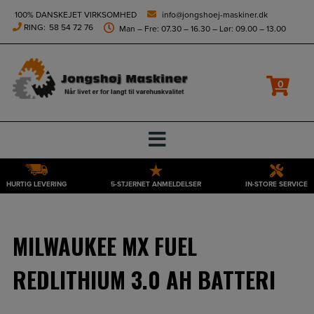
height="0" width="0" style="display:none;visibility:hidden">
100% DANSKEJET VIRKSOMHED
info@jongshoej-maskiner.dk
RING:
58 54 72 76
Man – Fre: 07.30 – 16.30 – Lør: 09.00 – 13.00
Filtrer
0
HURTIG LEVERING
5-STJERNET ANMELDELSER
IN-STORE SERVICE
Hop
til
indholdet
MILWAUKEE MX FUEL
REDLITHIUM 3.0 AH BATTERI