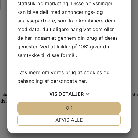
statistik og marketing. Disse oplysninger
kan blive delt med annoncerings- og
analysepartnere, som kan kombinere dem
med data, du tidligere har givet dem eller
de har indsamlet gennem din brug af deres
tjenester. Ved at klikke på 'OK' giver du
samtykke til disse formål.
Læs mere om vores brug af cookies og
behandling af persondata
her
.
VIS
DETALJER
g skovmaskiner, er du velkommen til at kigge forbi vores forretn
dstyr.
JA
NEJ
OK
JA
NEJ
NØDVENDIGE
PRÆFERENCER
AFVIS ALLE
JA
NEJ
JA
NEJ