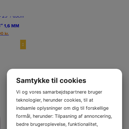
″ 1,6 MM
nal
Current
00
kr.
price
is:
0 kr..
799,00 kr..
Samtykke til cookies
Vi og vores samarbejdspartnere bruger
teknologier, herunder cookies, til at
indsamle oplysninger om dig til forskellige
formål, herunder: Tilpasning af annoncering,
bedre brugeroplevelse, funktionalitet,