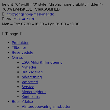
height="0" width="0" style="display:none;visibility:hidden">
Hop
100% DANSKEJET VIRKSOMHED
til
info@jongshoej-maskiner.dk
indholdet
RING:
58 54 72 76
Man – Fre: 07.30 – 16.30 – Lør: 09.00 – 13.00
Tilbage
Produkter
Tilbehør
Reservedele
Om os
ESG, Miljø & Håndtering
Nyheder
Butiksgalleri
Målsætning
Værksted
Service
Medarbejdere
Kontakt os
Book Ydelse
Vinteropbevaring af robotter