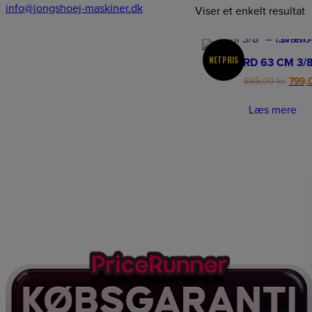
info@jongshoej-maskiner.dk
Viser et enkelt resultat
NETPRIS
SVÆRD 63 CM 3/8
Origi
885,00
kr.
799,
price
was:
Læs mere
885,0