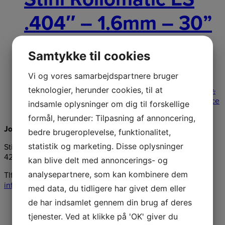
.404″ – 1.6mm – 30”
/ 75cm Sværd
Samtykke til cookies
Vi og vores samarbejdspartnere bruger
Stihl Rollomatic ES .404" - 1.6mm - 30'' / 75cm Sværd
teknologier, herunder cookies, til at
Stihl Rollomatic ES .404" - 1.6mm - 30'' / 75
1.425,00
kr.
Original price was: 1.425,00 kr..
1.289,00
kr.
Current price
indsamle oplysninger om dig til forskellige
is: 1.289,00 kr..
Læs mere
formål, herunder: Tilpasning af annoncering,
Jongshøj Maskiner ApS
bedre brugeroplevelse, funktionalitet,
statistik og marketing. Disse oplysninger
Stillingevej 46, Kirke Stillinge
4200 Slagelse
kan blive delt med annoncerings- og
analysepartnere, som kan kombinere dem
Tlf.:
58547276
info@jongshoej-maskiner.dk
med data, du tidligere har givet dem eller
de har indsamlet gennem din brug af deres
tjenester. Ved at klikke på 'OK' giver du