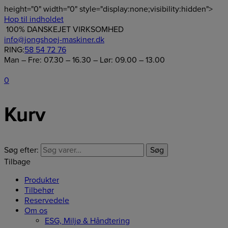
height="0" width="0" style="display:none;visibility:hidden">
Hop til indholdet
100% DANSKEJET VIRKSOMHED
info@jongshoej-maskiner.dk
RING:
58 54 72 76
Man – Fre: 07.30 – 16.30 – Lør: 09.00 – 13.00
0
Kurv
Søg efter:
Søg
Tilbage
Produkter
Tilbehør
Reservedele
Om os
ESG, Miljø & Håndtering