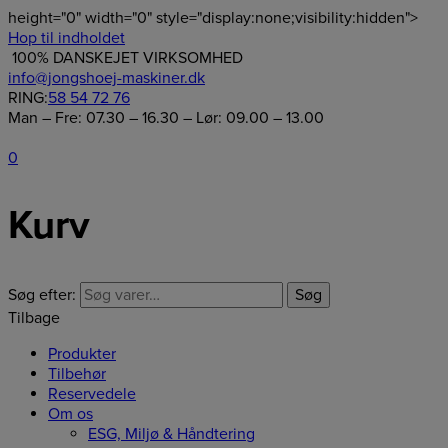
height="0" width="0" style="display:none;visibility:hidden">
Hop til indholdet
100% DANSKEJET VIRKSOMHED
info@jongshoej-maskiner.dk
RING:
58 54 72 76
Man – Fre: 07.30 – 16.30 – Lør: 09.00 – 13.00
0
Kurv
Søg efter:
Søg
Tilbage
Produkter
Tilbehør
Reservedele
Om os
ESG, Miljø & Håndtering