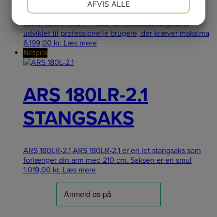
AFVIS ALLE
JA
NEJ
JA
NEJ
MILWAUKEE M18 FTPS30-121 teleskopstangsav er
udviklet til professionelle brugere, der kræver maksima
MARKETING
STATISTIK
6.199,00
kr.
Læs mere
Netpris
ARS 180LR-2.1
STANGSAKS
ARS 180LR-2.1 ARS 180LR-2.1 er en let stangsaks som
forlænger din arm med 210 cm. Saksen er en smul
1.019,00
kr.
Læs mere