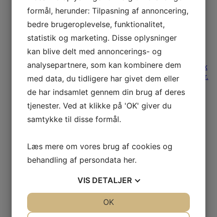
formål, herunder: Tilpasning af annoncering,
bedre brugeroplevelse, funktionalitet,
Ars Topsaks Marvin
statistik og marketing. Disse oplysninger
kan blive delt med annoncerings- og
analysepartnere, som kan kombinere dem
Ars Topsaks Marvin Ars Topsaks Marvin er en fantastisk
topsaks fra amerikanske Marvin. Skærer let
1.889,00
kr.
med data, du tidligere har givet dem eller
Læs mere
de har indsamlet gennem din brug af deres
Spar 54%
tjenester. Ved at klikke på 'OK' giver du
samtykke til disse formål.
MILWAUKEE
Læs mere om vores brug af cookies og
TELESKOP
behandling af persondata
her
.
STANGSAV M18
VIS
DETALJER
FTPS30-121
JA
NEJ
OK
JA
NEJ
NØDVENDIGE
PRÆFERENCER