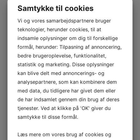
Samtykke til cookies
Relaterede varer
Vi og vores samarbejdspartnere bruger
teknologier, herunder cookies, til at
indsamle oplysninger om dig til forskellige
NETPRIS
NETPRIS
Husqvarna Kniv til
HUSQVARNA TRAILER
formål, herunder: Tilpasning af annoncering,
Combi 94 cm
PROFI
bedre brugeroplevelse, funktionalitet,
Bio/bagudkaster kniv,
Husqvarna Trailer Profi
statistik og marketing. Disse oplysninger
360mm til
Husqvarna Trailer
Combi/CombiClip 94
Profi: Kraftig trailer med
kan blive delt med annoncerings- og
5796525-10 Tidligere
oplukkelig bagklap for nem
169,00
kr.
6.039,00
kr.
varenumre: 57965250
af-
analysepartnere, som kan kombinere dem
med data, du tidligere har givet dem eller
LÆS MERE
LÆS MERE
de har indsamlet gennem din brug af deres
tjenester. Ved at klikke på 'OK' giver du
samtykke til disse formål.
Læs mere om vores brug af cookies og
NETPRIS
NETPRIS
HUSQVARNA SWEEPER
Kuglebolt 16 x 50 mm