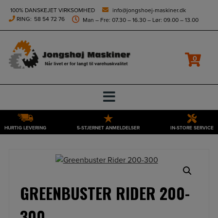
height="0" width="0" style="display:none;visibility:hidden">
100% DANSKEJET VIRKSOMHED
info@jongshoej-maskiner.dk
RING:
58 54 72 76
Man – Fre: 07.30 – 16.30 – Lør: 09.00 – 13.00
0
HURTIG LEVERING
5-STJERNET ANMELDELSER
IN-STORE SERVICE
Hop
til
indholdet
GREENBUSTER RIDER 200-
300