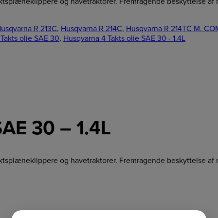
retaktsplæneklippere og havetraktorer. Fremragende beskyttelse af
usqvarna R 213C
,
Husqvarna R 214C
,
Husqvarna R 214TC M. CO
Takts olie SAE 30
,
Husqvarna 4 Takts olie SAE 30 - 1.4L
SAE 30 – 1.4L
retaktsplæneklippere og havetraktorer. Fremragende beskyttelse af