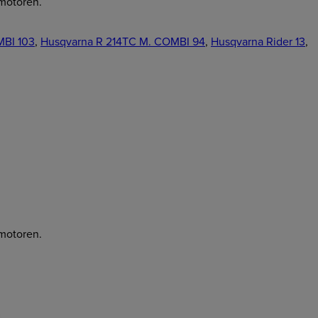
 motoren.
MBI 103
,
Husqvarna R 214TC M. COMBI 94
,
Husqvarna Rider 13
,
 motoren.