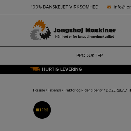
height="0" width="0" style="display:none;visibility:hidden">
100% DANSKEJET VIRKSOMHED
info@jo
PRODUKTER
HURTIG LEVERING
Hop
til
indholdet
Forside
/
Tilbehør
/
Traktor og Rider tilbehør
/ DOZERBLAD TI
NETPRIS