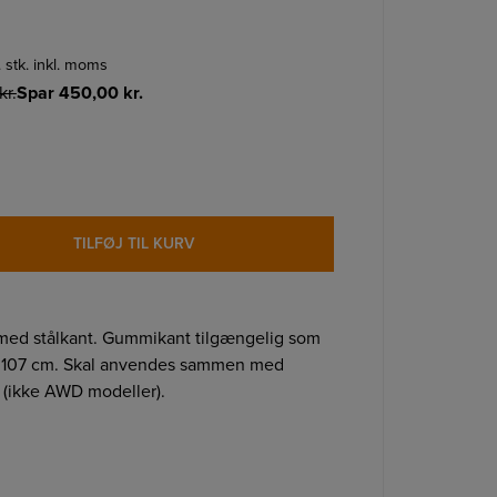
. stk. inkl. moms
kr.
Spar
450,00
kr.
TILFØJ TIL KURV
 med stålkant. Gummikant tilgængelig som
e 107 cm. Skal anvendes sammen med
(ikke AWD modeller).