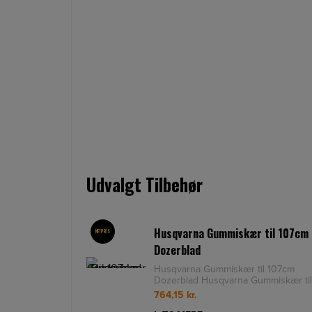
Udvalgt Tilbehør
Husqvarna Gummiskær til 107cm
NETPRIS
Dozerblad
Husqvarna Gummiskær til 107cm
Dozerblad Husqvarna Gummiskær til
107cm Dozerblad. Kraftig sneskraber
764,15
kr.