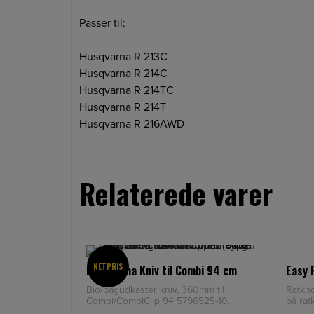
Passer til:
Husqvarna R 213C
Husqvarna R 214C
Husqvarna R 214TC
Husqvarna R 214T
Husqvarna R 216AWD
Relaterede varer
NETPRIS
Husqvarna Kniv til Combi 94 cm
Easy 
Bio/bagudkaster kniv, 360mm til
Ratknop
Combi/CombiClip 94 5796525-10
på rat
Tidligere varenumre: 57965250