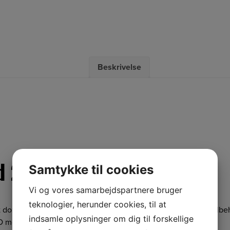
Beskrivelse
d 200-serien 107cm
Samtykke til cookies
Vi og vores samarbejdspartnere bruger
teknologier, herunder cookies, til at
dozerblad i stål med stålkant. Gummikant tilgængelig som tilbe
indsamle oplysninger om dig til forskellige
 modeller).