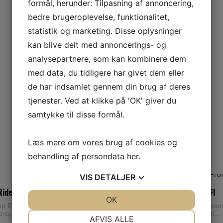
formål, herunder: Tilpasning af annoncering,
bedre brugeroplevelse, funktionalitet,
statistik og marketing. Disse oplysninger
kan blive delt med annoncerings- og
analysepartnere, som kan kombinere dem
med data, du tidligere har givet dem eller
de har indsamlet gennem din brug af deres
tjenester. Ved at klikke på 'OK' giver du
samtykke til disse formål.
Læs mere om vores brug af cookies og
behandling af persondata
her
.
VIS
DETALJER
NETPRIS
Rider Tight turn Ratknop
HUSQVARNA TRAILER PROFI
JA
NEJ
OK
JA
NEJ
 Ratknop til havetraktor Farven
Husqvarna Trailer Profi Husqvar
knoppen kan variere
Trailer Profi: Kraftig trailer med
NØDVENDIGE
PRÆFERENCER
AFVIS ALLE
oplukkelig bagklap for nem af-