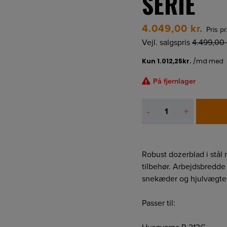
SERIE
4.049,00
kr.
Pris pr
Vejl. salgspris
4.499,00
På fjernlager
DOZERBLAD
-
+
TIL
200-
SERIE
antal
Robust dozerblad i stål
tilbehør. Arbejdsbredd
snekæder og hjulvægte 
Passer til: