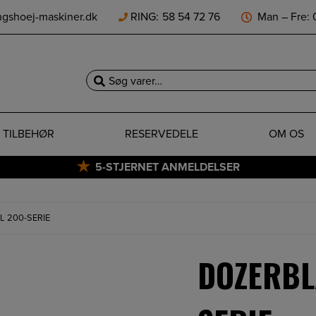
ngshoej-maskiner.dk
RING:
58 54 72 76
Man – Fre: 0
Søg
efter:
TILBEHØR
RESERVEDELE
OM OS
5-STJERNET ANMELDELSER
L 200-SERIE
DOZERBL