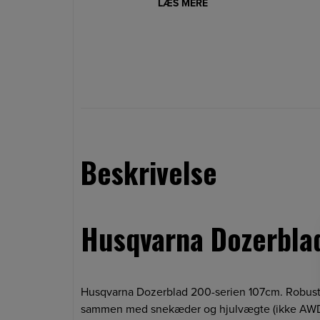
LÆS MERE
Beskrivelse
Husqvarna Dozerbla
Husqvarna Dozerblad 200-serien 107cm. Robust 
sammen med snekæder og hjulvægte (ikke AWD