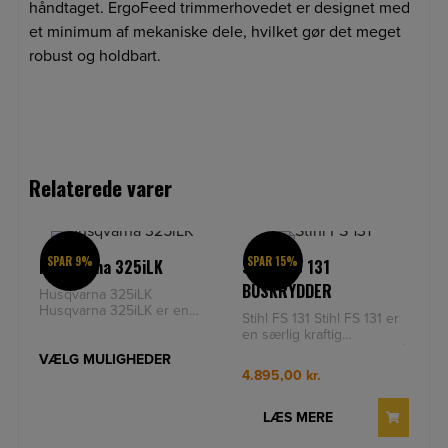
håndtaget. ErgoFeed trimmerhovedet er designet med
et minimum af mekaniske dele, hvilket gør det meget
robust og holdbart.
Relaterede varer
SPAR 9%
SPAR 15%
Husqvarna 325iLK
STIHL FS 131
BUSKRYDDER
Husqvarna 325iLK
Husqvarna 325iLK er en
Stihl FS 131 Stihl FS 131 er
alsidig og kraftfuld
en særlig kraftig
batteridrevet
buskrydder til sejt græs på
kombitrimmer. Husqvarnas
VÆLG MULIGHEDER
marken. Enkel og komfort
4.895,00
kr.
LÆS MERE