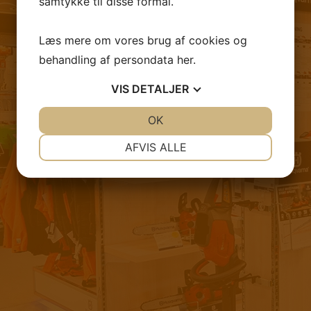
samtykke til disse formål.
FØLG OS PÅ FACEBOOK
Læs mere om vores brug af cookies og
behandling af persondata
her
.
VIS
DETALJER
JA
NEJ
OK
JA
NEJ
NØDVENDIGE
PRÆFERENCER
AFVIS ALLE
JA
NEJ
JA
NEJ
MARKETING
STATISTIK