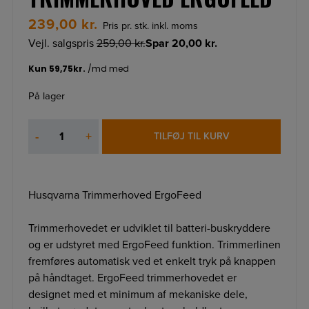
239,00
kr.
Pris pr. stk. inkl. moms
Vejl. salgspris
259,00
kr.
Spar
20,00
kr.
På lager
Husqvarna
-
+
TILFØJ TIL KURV
Trimmerhoved
ErgoFeed
antal
Husqvarna Trimmerhoved ErgoFeed
Trimmerhovedet er udviklet til batteri-buskryddere
og er udstyret med ErgoFeed funktion. Trimmerlinen
fremføres automatisk ved et enkelt tryk på knappen
på håndtaget. ErgoFeed trimmerhovedet er
designet med et minimum af mekaniske dele,