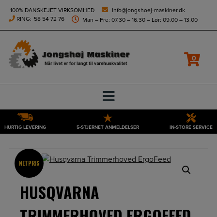
height="0" width="0" style="display:none;visibility:hidden">
100% DANSKEJET VIRKSOMHED
info@jongshoej-maskiner.dk
RING:
58 54 72 76
Man – Fre: 07.30 – 16.30 – Lør: 09.00 – 13.00
0
HURTIG LEVERING
5-STJERNET ANMELDELSER
IN-STORE SERVICE
Hop
til
indholdet
NETPRIS
HUSQVARNA
TRIMMERHOVED ERGOFEED