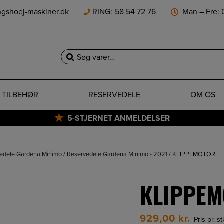
ngshoej-maskiner.dk
RING:
58 54 72 76
Man – Fre: 0
Søg
efter:
TILBEHØR
RESERVEDELE
OM OS
5-STJERNET ANMELDELSER
edele Gardena Minimo
/
Reservedele Gardena Minimo - 2021
/ KLIPPEMOTOR
KLIPPE
929,00
kr.
Pris pr. s