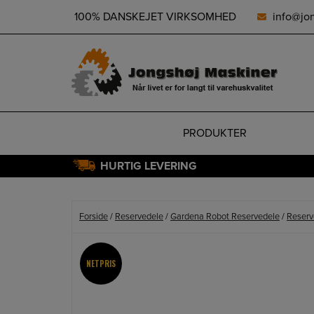
height="0" width="0" style="display:none;visibility:hidden">
100% DANSKEJET VIRKSOMHED
info@jo
PRODUKTER
HURTIG LEVERING
Hop
til
indholdet
Forside
/
Reservedele
/
Gardena Robot Reservedele
/
Reserv
NETPRIS