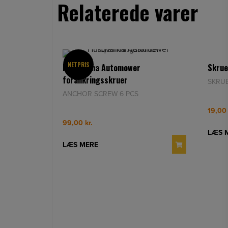
Relaterede varer
NETPRIS
Husqvarna Automower
Skru
forankringsskruer
SKRU
ANCHOR SCREW 6 PCS
19,0
99,00
kr.
LÆS 
LÆS MERE