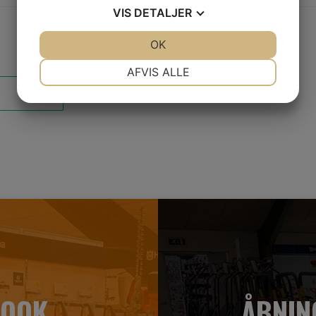
VIS
DETALJER
JA
NEJ
OK
JA
NEJ
NØDVENDIGE
PRÆFERENCER
AFVIS ALLE
JA
NEJ
JA
NEJ
MARKETING
STATISTIK
BOOK
ÅBNIN