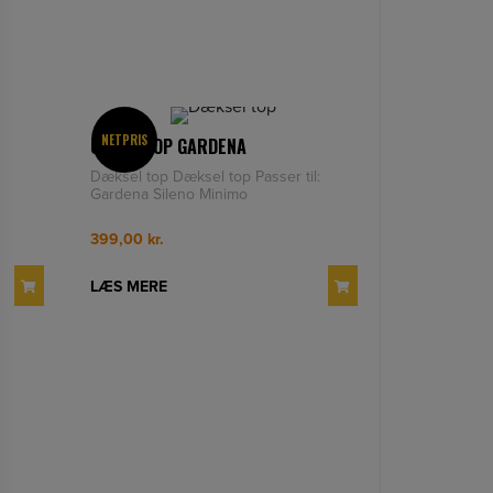
NETPRIS
COVER TOP GARDENA
Dæksel top Dæksel top Passer til:
Gardena Sileno Minimo
399,00
kr.
LÆS MERE