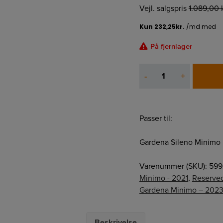
Vejl. salgspris
1.089,00
På fjernlager
KLIPPEMOTOR
-
+
antal
Passer til:
Gardena Sileno Minimo
Varenummer (SKU):
599
Minimo - 2021
,
Reserve
Gardena Minimo – 202
Beskrivelse