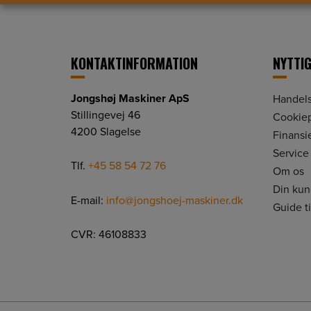
KONTAKTINFORMATION
NYTTIG
Jongshøj Maskiner ApS
Handels
Stillingevej 46
Cookiep
4200 Slagelse
Finansi
Service
Tlf.
+45 58 54 72 76
Om os
Din ku
E-mail:
info@jongshoej-maskiner.dk
Guide t
CVR: 46108833