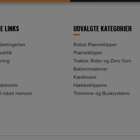
E LINKS
UDVALGTE KATEGORIER
betingelser
Robot Plæneklipper
olitik
Plæneklipper
ering
Traktor, Rider og Zero Turn
Batterimaskiner
Kædesave
ndekonto
Hækkeklippere
il robot menuer
Trimmere og Buskryddere