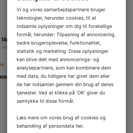
Vi og vores samarbejdspartnere bruger
teknologier, herunder cookies, til at
indsamle oplysninger om dig til forskellige
formål, herunder: Tilpasning af annoncering,
NETPRIS
e 14mm
Forhjul
bedre brugeroplevelse, funktionalitet,
E 14MM
WHEEL ASSY SPINDLE
statistik og marketing. Disse oplysninger
kan blive delt med annoncerings- og
0
kr.
249,00
kr.
analysepartnere, som kan kombinere dem
med data, du tidligere har givet dem eller
MERE
LÆS MERE
de har indsamlet gennem din brug af deres
tjenester. Ved at klikke på 'OK' giver du
samtykke til disse formål.
Læs mere om vores brug af cookies og
behandling af persondata
her
.