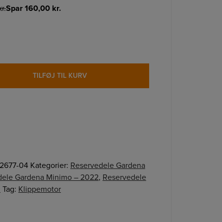
kr.
Spar
160,00
kr.
TILFØJ TIL KURV
2677-04
Kategorier:
Reservedele Gardena
dele Gardena Minimo – 2022
,
Reservedele
3
Tag:
Klippemotor