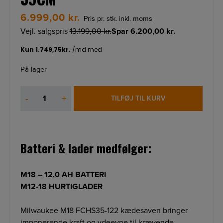
6.999,00
kr.
Pris pr. stk. inkl. moms
Vejl. salgspris
13.199,00
kr.
Spar
6.200,00
kr.
På lager
KÆDESAV
-
+
TILFØJ TIL KURV
M18FCHS35-
122
35CM
antal
Batteri & lader medfølger:
M18 – 12,0 AH BATTERI
M12-18 HURTIGLADER
Milwaukee M18 FCHS35-122 kædesaven bringer
imponerende kraft og ydeevne til krævende