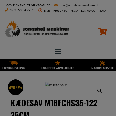
height="0" width="0" style="display:none;visibility:hidden">
100% DANSKEJET VIRKSOMHED
info@jongshoej-maskiner.dk
RING:
58 54 72 76
Man – Fre: 07.30 – 16.30 – Lør: 09.00 – 13.00
0
HURTIG LEVERING
5-STJERNET ANMELDELSER
IN-STORE SERVICE
Hop
til
indholdet
SPAR 47%
KÆDESAV M18FCHS35-122
35CM