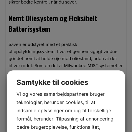
sikrer bedre kontrol, når du saver.
Nemt Oliesystem og Fleksibelt
Batterisystem
Saven er udstyret med et praktisk
oliepåfyldningssystem, hvor et gennemsigtigt vindue
gør det nemt at holde øje med oliestand, uden at det
bliver rodet. Som en del af Milwaukee M18™ systemet er
denne kædesav kompatibel med alle M18™ batterier,
hvilket gør den til en fleksibel løsning for alle, der
Samtykke til cookies
allerede arbejder med Milwaukee-værktøjer.
Vi og vores samarbejdspartnere bruger
teknologier, herunder cookies, til at
Relaterede varer
indsamle oplysninger om dig til forskellige
formål, herunder: Tilpasning af annoncering,
bedre brugeroplevelse, funktionalitet,