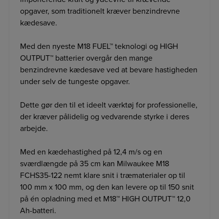
opgaver, som traditionelt kræver benzindrevne
kædesave.
Med den nyeste M18 FUEL™ teknologi og HIGH
OUTPUT™ batterier overgår den mange
benzindrevne kædesave ved at bevare hastigheden
under selv de tungeste opgaver.
Dette gør den til et ideelt værktøj for professionelle,
der kræver pålidelig og vedvarende styrke i deres
arbejde.
Med en kædehastighed på 12,4 m/s og en
sværdlængde på 35 cm kan Milwaukee M18
FCHS35-122 nemt klare snit i træmaterialer op til
100 mm x 100 mm, og den kan levere op til 150 snit
på én opladning med et M18™ HIGH OUTPUT™ 12,0
Ah-batteri.