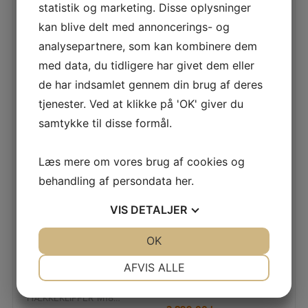
SPAR 49%
SPAR 52%
MILWAUKEE
MILWAUKEE
statistik og marketing. Disse oplysninger
HÆKKEKLIPPER M18
BUSKRYDDER M18 FOPH-
kan blive delt med annoncerings- og
CHT-0
BCA
analysepartnere, som kan kombinere dem
MILWAUKEE
MILWAUKEE FOPH-BCA er
med data, du tidligere har givet dem eller
HÆKKEKLIPPER M18 CHT-
den ideelle løsning til
0 MILWAUKEE M18 CHT-0
professionelle, der
de har indsamlet gennem din brug af deres
– Kvalitets hækkeklipper
arbejder med krævende
1.979,00
kr.
1.099,00
kr.
med kraften til de me
rydningsopga
tjenester. Ved at klikke på 'OK' giver du
samtykke til disse formål.
LÆS MERE
LÆS MERE
Læs mere om vores brug af cookies og
behandling af persondata
her
.
VIS
DETALJER
SPAR 55%
SPAR 47%
MILWAUKEE
MILWAUKEE FHET75G2-0
JA
NEJ
OK
JA
NEJ
HÆKKEKLIPPER M18
HÆKKEKLIPPER M18
NØDVENDIGE
PRÆFERENCER
FHT45-0
AFVIS ALLE
Den professionelle
MILWAUKEE FHET75G2-0
MILWAUKEE
JA
NEJ
JA
NEJ
kombinerer et 75 cm
HÆKKEKLIPPER M18
dobbeltslebet sværd med