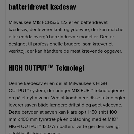
batteridrevet kædesav
Milwaukee M18 FCHS35-122 er en batteridrevet
kædesav, der leverer kraft og ydeevne, der kan matche
eller endda overgå benzindrevne modeller. Den er
designet til professionelle brugere, som kræver et
værktøj, der kan håndtere de mest krævende opgaver.
HIGH OUTPUT™ Teknologi
Denne kædesav er en del af Milwaukee’s HIGH
OUTPUT™ system, der bringer M18 FUEL™ teknologierne
op på et nyt niveau. Ved at kombinere disse teknologier
leverer saven både længere driftstid og øget ydeevne.
Dette betyder, at saven kan klare op til 150 snit i 100
mm x 100 mm fyrretræ på én opladning med et M18™
HIGH OUTPUT™ 12,0 Ah-batteri. Dette gør den særligt
effektiv til større opgaver.