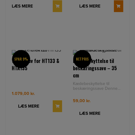
LÆS MERE
LÆS MERE
SPAR 9%
NETPRIS
Vinkeldrev for HT133 &
Kædebeskyttelse til
HTA135
beskæringssave – 35
cm
Kædebeskyttelse til
beskæringssave Denne
special kædebeskyttelse til
1.079,00
kr.
beskæringssave sættes
59,00
kr.
fast i k
LÆS MERE
LÆS MERE