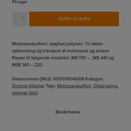
På lager
Motorsavskuffert
-
+
TILFØJ TIL KURV
antal
Motorsavskuffert i slagfast polymer. Til sikker
opbevaring og transport af motorsave og elsave.
Passer til følgende modeller: MS 170 – , MS 441 og
MSE 140 – 220.
Varenummer (SKU):
00009004008
Kategori:
Diverse tilbehør
Tags:
Motorsavskuffert
,
Opbevaring
,
tilbehør Stihl
Beskrivelse