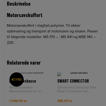
Beskrivelse
Motorsavskuffert
Motorsavskuffert i slagfast polymer. Til sikker
opbevaring og transport af motorsave og elsave. Passer
til følgende modeller: MS 170 – , MS 441 og MSE 140 –
220.
Relaterede varer
NETPRIS
Motorsavskasse
SMART CONNECTOR
Motorsavskasse
Stihl Smart Connector Stihl
Motorsavskasse er en
Smart Connector kan
rummelig trækuffert med
sættes på benzin-, el- og
indvendige rum til værktøj.
batteriprodukter og giver
1.049,00
kr.
285,00
kr.
Meder i bun