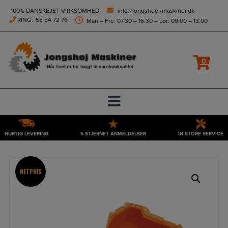
height="0" width="0" style="display:none;visibility:hidden">
100% DANSKEJET VIRKSOMHED
info@jongshoej-maskiner.dk
RING:
58 54 72 76
Man – Fre: 07.30 – 16.30 – Lør: 09.00 – 13.00
0
HURTIG LEVERING
5-STJERNET ANMELDELSER
IN-STORE SERVICE
Hop
til
indholdet
NETPRIS