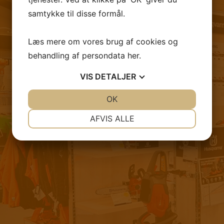
samtykke til disse formål.
Læs mere om vores brug af cookies og
FØLG OS PÅ FACEBOOK
behandling af persondata
her
.
VIS
DETALJER
JA
NEJ
OK
JA
NEJ
NØDVENDIGE
PRÆFERENCER
AFVIS ALLE
JA
NEJ
JA
NEJ
MARKETING
STATISTIK