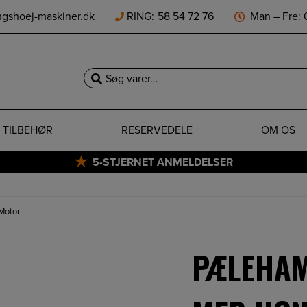
ngshoej-maskiner.dk
RING:
58 54 72 76
Man – Fre: 0
Søg
efter:
TILBEHØR
RESERVEDELE
OM OS
5-STJERNET ANMELDELSER
Motor
PÆLEHAM