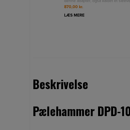
denne adapter, også kaldet et sleeve
til din pælehammer, kan du ban
870,00
kr.
LÆS MERE
Beskrivelse
Pælehammer DPD-10