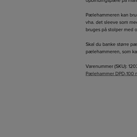
opbindingspæle på mark
Pælehammeren kan brug
vha. det sleeve som m
bruges på stolper med 
Skal du banke større pæl
pælehammeren, som kan 
Varenummer (SKU):
120
Pælehammer DPD-100 