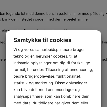
jorden legende let med denne benzin pælehammer med pålidelig
og bank dem i stedet i jorden med denne pælehammer.
pæle og opbindingspæle på marker og i haven.
Samtykke til cookies
med Ø60 – 80 mm vha. det sleeve som medfølger. Derudover ka
Vi og vores samarbejdspartnere bruger
teknologier, herunder cookies, til at
købe en adapter til pælehammeren, som kan bruges på stolper med
indsamle oplysninger om dig til forskellige
formål, herunder: Tilpasning af annoncering,
bedre brugeroplevelse, funktionalitet,
statistik og marketing. Disse oplysninger
kan blive delt med annoncerings- og
analysepartnere, som kan kombinere dem
med data, du tidligere har givet dem eller