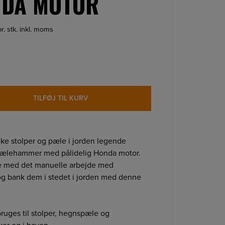
NDA MOTOR
pr. stk. inkl. moms
TILFØJ TIL KURV
ke stolper og pæle i jorden legende
pælehammer med pålidelig Honda motor.
e med det manuelle arbejde med
og bank dem i stedet i jorden med denne
uges til stolper, hegnspæle og