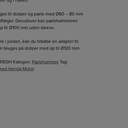
er og i haven.
es til stolper og pæle med Ø60 – 80 mm
edfølger. Derudover kan pælehammeren
op til Ø100 mm uden sleeve.
e i jorden, kan du tilkøbe en adapter til
bruges på stolper med op til Ø120 mm.
3100H
Kategori:
Pælehammer
Tag:
med Honda Motor