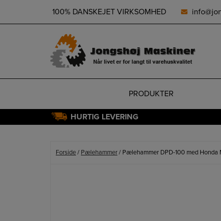
height="0" width="0" style="display:none;visibility:hidden">
100% DANSKEJET VIRKSOMHED
info@jo
PRODUKTER
HURTIG LEVERING
Hop
til
indholdet
Forside
/
Pælehammer
/ Pælehammer DPD-100 med Honda 