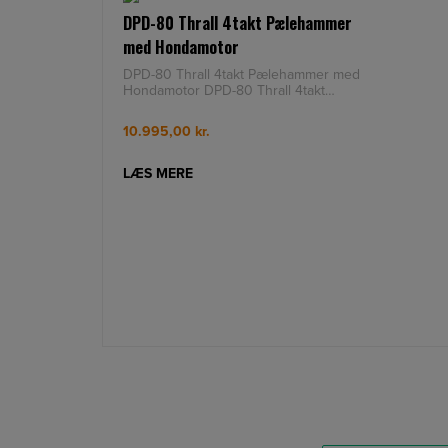
DPD-80 Thrall 4takt Pælehammer
med Hondamotor
DPD-80 Thrall 4takt Pælehammer med
Hondamotor DPD-80 Thrall 4takt
Pælehammer med GX35 S3 Hond
10.995,00
kr.
LÆS MERE