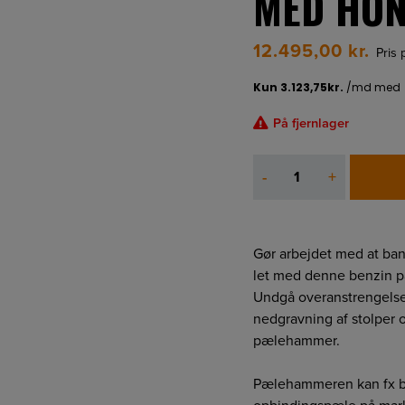
MED HO
12.495,00
kr.
Pris 
På fjernlager
Pælehammer
-
+
DPD-
100
med
Honda
Gør arbejdet med at ban
Motor
let med denne benzin 
antal
Undgå overanstrengels
nedgravning af stolper 
pælehammer.
Pælehammeren kan fx br