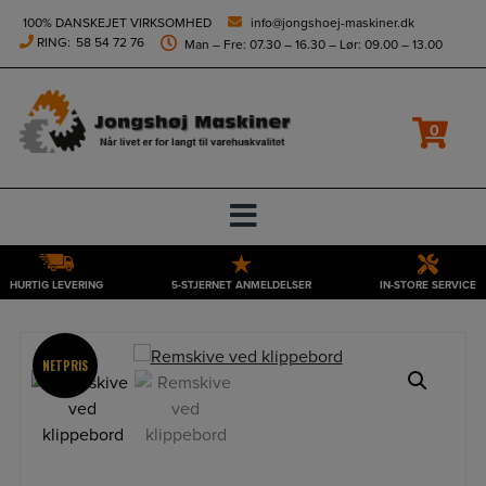
height="0" width="0" style="display:none;visibility:hidden">
100% DANSKEJET VIRKSOMHED
info@jongshoej-maskiner.dk
RING:
58 54 72 76
Man – Fre: 07.30 – 16.30 – Lør: 09.00 – 13.00
0
HURTIG LEVERING
5-STJERNET ANMELDELSER
IN-STORE SERVICE
Hop
til
indholdet
NETPRIS