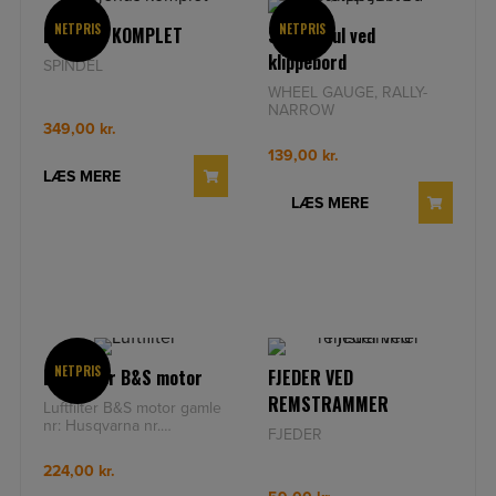
NETPRIS
NETPRIS
LEJEHUS KOMPLET
Støttehjul ved
klippebord
SPINDEL
WHEEL GAUGE, RALLY-
NARROW
349,00
kr.
139,00
kr.
LÆS MERE
LÆS MERE
NETPRIS
Luftfilter B&S motor
FJEDER VED
REMSTRAMMER
Luftfilter B&S motor gamle
nr: Husqvarna nr.
FJEDER
5854002-01 B&S nr.
796031
224,00
kr.