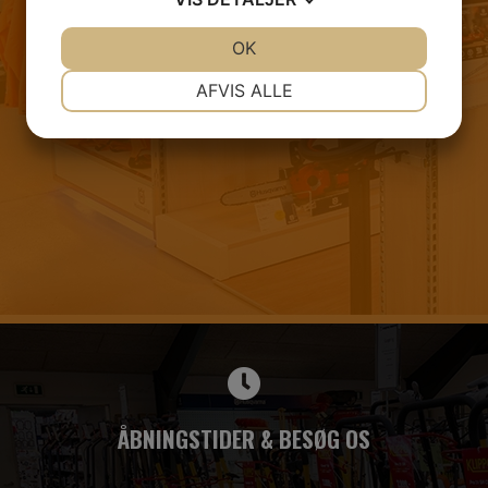
JA
NEJ
OK
JA
NEJ
NØDVENDIGE
PRÆFERENCER
AFVIS ALLE
JA
NEJ
JA
NEJ
MARKETING
STATISTIK
ÅBNINGSTIDER & BESØG OS