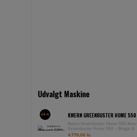
Udvalgt Maskine
KWERN GREENBUSTER HOME 550
SPAR 8%
Kwern Greenbuster Home 550 Kwer
Greenbuster Home 550 – Briggs &
Stratton 500 E Arbejdsbredd
4.779,00
kr.