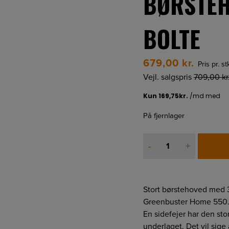
BØRSTEH
BOLTE
679,00
kr.
Pris pr. s
Vejl. salgspris
709,00
kr
På fjernlager
Roadsweeper
-
+
Home
Børstehoved
inkl.
bolte
Stort børstehoved med 3
antal
Greenbuster Home 550
En sidefejer har den stor
underlaget. Det vil sige a