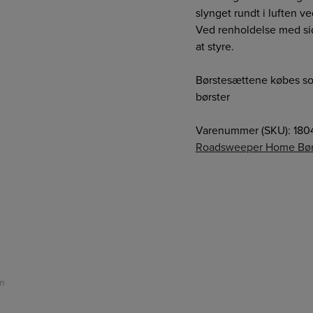
slynget rundt i luften v
Ved renholdelse med si
at styre.
Børstesættene købes som
børster
Varenummer (SKU):
180
Roadsweeper Home Børs
n