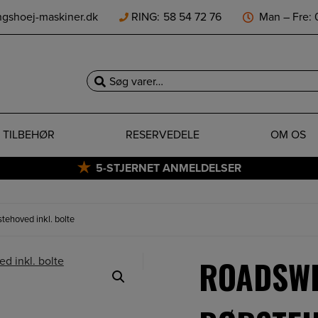
ngshoej-maskiner.dk
RING:
58 54 72 76
Man – Fre: 0
Søg
efter:
TILBEHØR
RESERVEDELE
OM OS
5-STJERNET ANMELDELSER
ehoved inkl. bolte
ROADSW