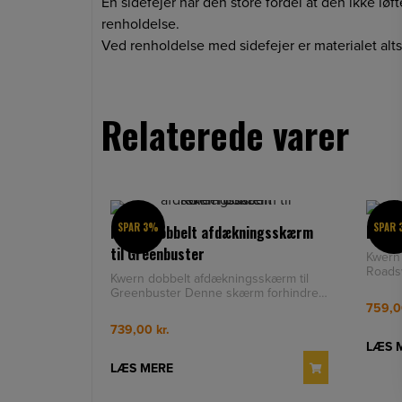
En sidefejer har den store fordel at den ikke løfte
renholdelse.
Ved renholdelse med sidefejer er materialet al
Relaterede varer
SPAR 3%
SPAR
Kwern dobbelt afdækningsskærm
BØRS
til Greenbuster
Kwern 
Roadsweep
Kwern dobbelt afdækningsskærm til
krafti
Greenbuster Denne skærm forhindrer,
som den enkelte at børstern
759,
739,00
kr.
LÆS 
LÆS MERE