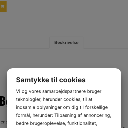
Beskrivelse
Samtykke til cookies
Vi og vores samarbejdspartnere bruger
ørstehoved inkl. bolte
teknologier, herunder cookies, til at
indsamle oplysninger om dig til forskellige
formål, herunder: Tilpasning af annoncering,
r som tilbehør til Greenbuster Home 550.
bedre brugeroplevelse, funktionalitet,