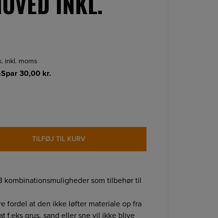
OVED INKL.
tk. inkl. moms
.
Spar
30,00
kr.
TILFØJ TIL KURV
 kombinationsmuligheder som tilbehør til
.
e fordel at den ikke løfter materiale op fra
t f.eks grus, sand eller sne vil ikke blive