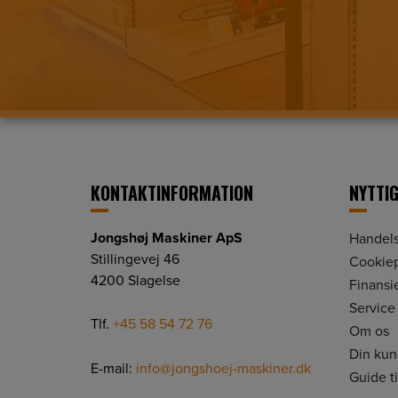
KONTAKTINFORMATION
NYTTIG
Jongshøj Maskiner ApS
Handels
Stillingevej 46
Cookiep
4200 Slagelse
Finansi
Service
Tlf.
+45 58 54 72 76
Om os
Din ku
E-mail:
info@jongshoej-maskiner.dk
Guide t