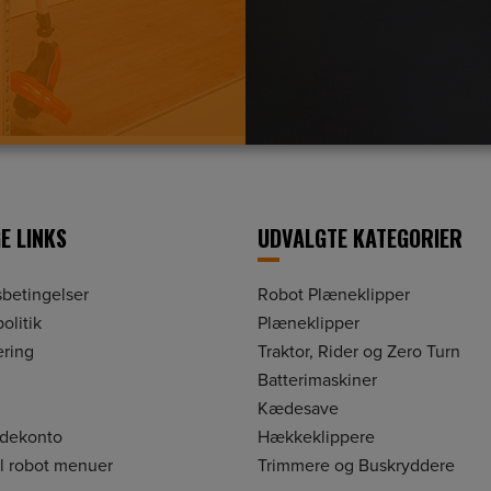
E LINKS
UDVALGTE KATEGORIER
betingelser
Robot Plæneklipper
olitik
Plæneklipper
ering
Traktor, Rider og Zero Turn
Batterimaskiner
Kædesave
ndekonto
Hækkeklippere
il robot menuer
Trimmere og Buskryddere