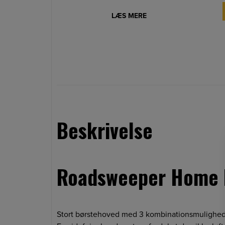
LÆS MERE
Beskrivelse
Roadsweeper Home B
Stort børstehoved med 3 kombinationsmulighede