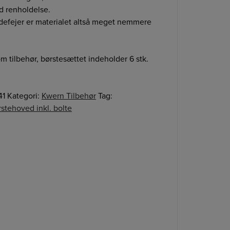
ed renholdelse.
defejer er materialet altså meget nemmere
 tilbehør, børstesættet indeholder 6 stk.
41
Kategori:
Kwern Tilbehør
Tag:
tehoved inkl. bolte