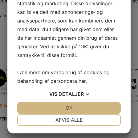
r materiale op fra underlaget. Det vil sige at f.eks grus, sand elle
statistik og marketing. Disse oplysninger
kan blive delt med annoncerings- og
tså meget nemmere at styre.
analysepartnere, som kan kombinere dem
med data, du tidligere har givet dem eller
de har indsamlet gennem din brug af deres
tjenester. Ved at klikke på 'OK' giver du
samtykke til disse formål.
Læs mere om vores brug af cookies og
 3%
SPAR 5%
TESÆT STÅL
Kwern Børstesæt Mix poly og 
behandling af persondata
her
.
10stk til Roadsweeper-hoved
Børstesæt Stål 6stk til
er-hoved 100% Stål Det
VIS
DETALJER
Kwern Børstesæt Mix poly og stå
ge valg, til de krævende opg
til Roadsweeper-hoved Børstesæt
Sidefejer – Mix af poly- o
00
kr.
JA
NEJ
OK
JA
NEJ
959,00
kr.
NØDVENDIGE
PRÆFERENCER
MERE
AFVIS ALLE
LÆS MERE
JA
NEJ
JA
NEJ