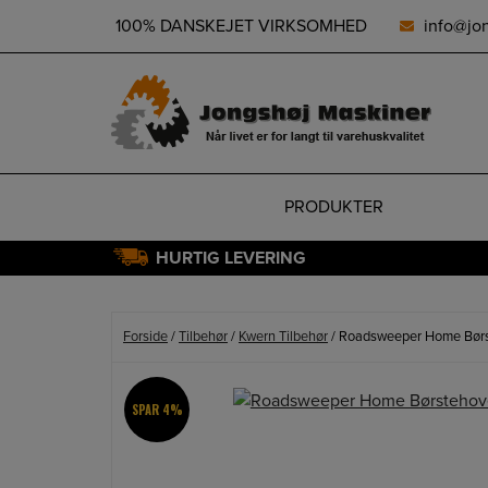
height="0" width="0" style="display:none;visibility:hidden">
100% DANSKEJET VIRKSOMHED
info@jo
PRODUKTER
HURTIG LEVERING
Hop
til
indholdet
Forside
/
Tilbehør
/
Kwern Tilbehør
/ Roadsweeper Home Børst
SPAR 4%