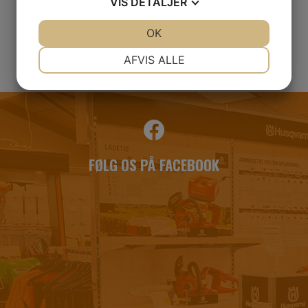
VIS
DETALJER
JA
NEJ
OK
JA
NEJ
NØDVENDIGE
PRÆFERENCER
AFVIS ALLE
JA
NEJ
JA
NEJ
MARKETING
STATISTIK
FØLG OS PÅ FACEBOOK