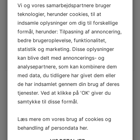
konstrueret til at arbejde
Installationssæt, der
1.449,00
kr.
Vi og vores samarbejdspartnere bruger
und
inkluderer løkkekabel,
kramper, splejser og stik i
teknologier, herunder cookies, til at
forskellige antal og
LÆS MERE
2.079,00
kr.
længde
indsamle oplysninger om dig til forskellige
formål, herunder: Tilpasning af annoncering,
LÆS MERE
bedre brugeroplevelse, funktionalitet,
statistik og marketing. Disse oplysninger
kan blive delt med annoncerings- og
analysepartnere, som kan kombinere dem
med data, du tidligere har givet dem eller
de har indsamlet gennem din brug af deres
tjenester. Ved at klikke på 'OK' giver du
samtykke til disse formål.
Læs mere om vores brug af cookies og
behandling af persondata
her
.