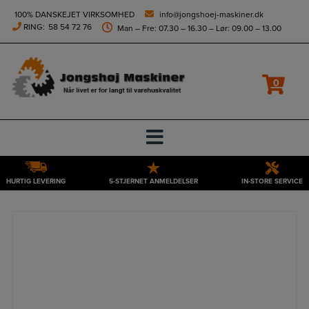
height="0" width="0" style="display:none;visibility:hidden">
100% DANSKEJET VIRKSOMHED
info@jongshoej-maskiner.dk
RING:
58 54 72 76
Man – Fre: 07.30 – 16.30 – Lør: 09.00 – 13.00
0
HURTIG LEVERING
5-STJERNET ANMELDELSER
IN-STORE SERVICE
Hop
til
indholdet