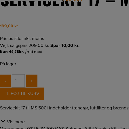
IN-STORE SERVICE
199,00
kr.
Pris pr. stk. inkl. moms
Vejl. salgspris
209,00
kr.
Spar
10,00
kr.
På lager
SERVICEKIT
-
+
17
-
TILFØJ TIL KURV
MS
500i
Servicekit 17 til MS 500i indeholder tændrør, luftfilter og brændst
antal
Vis mere
Varenummer (SKU):
11470074101
Kategori:
Stihl Service Kits
Tags