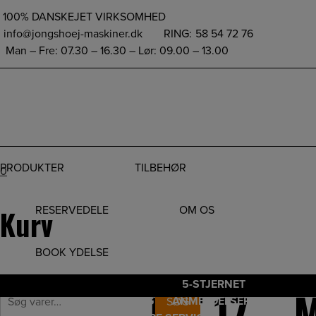
height="0" width="0" style="display:none;visibility:hidden">
100% DANSKEJET VIRKSOMHED
info@jongshoej-maskiner.dk
RING:
58 54 72 76
Man – Fre: 07.30 – 16.30 – Lør: 09.00 – 13.00
PRODUKTER
TILBEHØR
0
Hop
til
Forside
RESERVEDELE
/
Reservedele
/
Stihl Service Kits
OM OS
/ SERVICEKIT 17 – MS 
Kurv
indholdet
Netpris
BOOK YDELSE
5-STJERNET
SERVICEKIT 17 – 
Søg
HURTIG LEVERING
ANMELDELSER
SØG
efter: