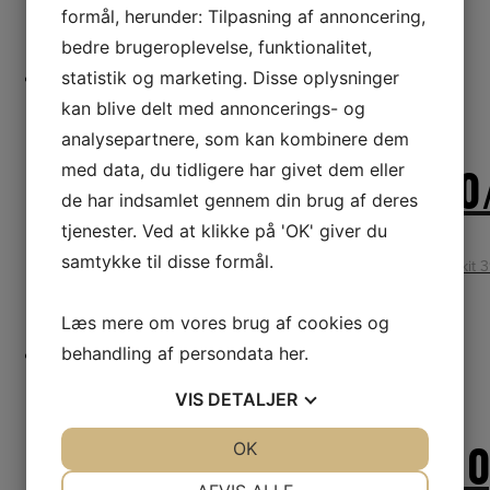
formål, herunder: Tilpasning af annoncering,
bedre brugeroplevelse, funktionalitet,
LÆS MERE
219,00
kr.
statistik og marketing. Disse oplysninger
Netpris
kan blive delt med annoncerings- og
analysepartnere, som kan kombinere dem
SERVICEKIT 39 – BR 50
med data, du tidligere har givet dem eller
de har indsamlet gennem din brug af deres
tjenester. Ved at klikke på 'OK' giver du
samtykke til disse formål.
Service Kit 39 til BR 500, BR 550, BR 600 og BR 700 Servicekit 
Læs mere om vores brug af cookies og
LÆS MERE
269,00
kr.
behandling af persondata
her
.
Netpris
VIS
DETALJER
SERVICEKIT 35 TIL TS 41
JA
NEJ
OK
JA
NEJ
NØDVENDIGE
PRÆFERENCER