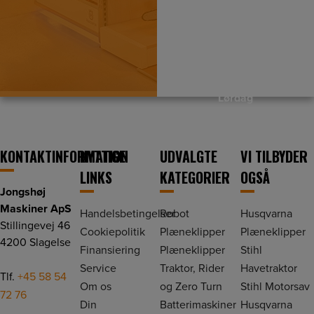
vejlede dig, så du kommer hjem
med det helt rigtige udstyr.
Mandag – Fredag
kl. 7.30 – kl. 16.30
Lørdag
kl. 9.00 – kl. 13.00
Søndag
KONTAKTINFORMATION
NYTTIGE
UDVALGTE
VI TILBYDER
Lukket
LINKS
KATEGORIER
OGSÅ
Jongshøj
Maskiner ApS
Handelsbetingelser
Robot
Husqvarna
Stillingevej 46
Cookiepolitik
Plæneklipper
Plæneklipper
4200 Slagelse
Finansiering
Plæneklipper
Stihl
Service
Traktor, Rider
Havetraktor
Tlf.
+45 58 54
Om os
og Zero Turn
Stihl Motorsav
72 76
Din
Batterimaskiner
Husqvarna