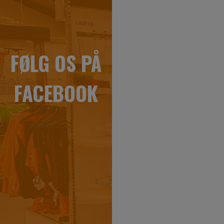
FØLG OS PÅ
ÅBNINGSTIDE
FACEBOOK
& BESØG OS
Hvis du er interesseret i at se
nærmere på vores have-, park-
og skovmaskiner, er du
velkommen til at kigge forbi
vores forretning i Slagelse på
Sjælland. Her står vores
kompetente salgsteam klar til at