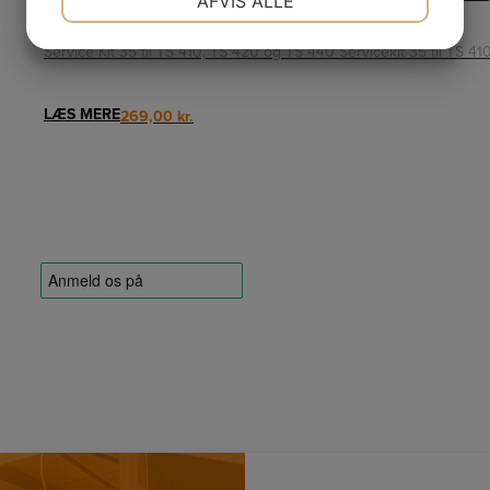
AFVIS ALLE
JA
NEJ
JA
NEJ
Service Kit 35 til TS 410, TS 420 og TS 440 Servicekit 35 til TS 4
MARKETING
STATISTIK
LÆS MERE
269,00
kr.