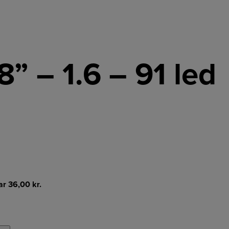
/8” – 1.6 – 91 led
ar
36,00
kr.