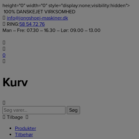
height="0" width="0" style="display:none;visibility:hidden">
Hop
100% DANSKEJET VIRKSOMHED
til
info@jongshoej-maskiner.dk
indholdet
RING:
58 54 72 76
Man – Fre: 07.30 – 16.30 – Lør: 09.00 – 13.00
0
Kurv
Søg
Søg
efter:
Tilbage
Produkter
Tilbehør