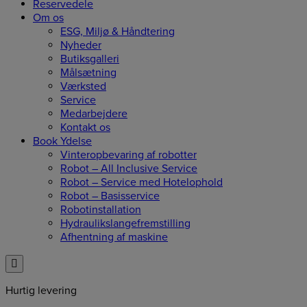
Reservedele
Om os
ESG, Miljø & Håndtering
Nyheder
Butiksgalleri
Målsætning
Værksted
Service
Medarbejdere
Kontakt os
Book Ydelse
Vinteropbevaring af robotter
Robot – All Inclusive Service
Robot – Service med Hotelophold
Robot – Basisservice
Robotinstallation
Hydraulikslangefremstilling
Afhentning af maskine
Hurtig levering