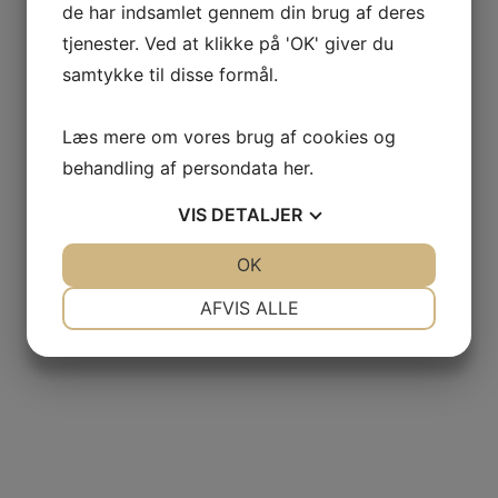
de har indsamlet gennem din brug af deres
tjenester. Ved at klikke på 'OK' giver du
samtykke til disse formål.
Læs mere om vores brug af cookies og
behandling af persondata
her
.
VIS
DETALJER
JA
NEJ
OK
JA
NEJ
NØDVENDIGE
PRÆFERENCER
AFVIS ALLE
JA
NEJ
JA
NEJ
MARKETING
STATISTIK