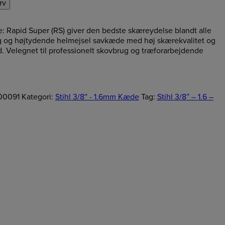
urv
de: Rapid Super (RS) giver den bedste skæreydelse blandt alle
g og højtydende helmejsel savkæde med høj skærekvalitet og
d. Velegnet til professionelt skovbrug og træforarbejdende
00091
Kategori:
Stihl 3/8'' - 1.6mm Kæde
Tag:
Stihl 3/8” – 1.6 –