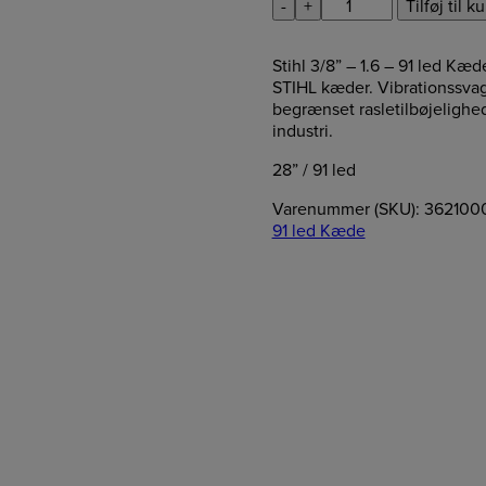
Stihl
-
+
Tilføj til k
3/8”
–
Stihl 3/8” – 1.6 – 91 led Kæ
1.6
STIHL kæder. Vibrationssva
–
begrænset rasletilbøjelighe
91
industri.
led
Kæde
28” / 91 led
antal
Varenummer (SKU):
362100
91 led Kæde