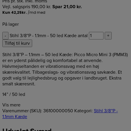
Pris pr. stk. inkl. moms
Vejl. salgspris
190,00
kr.
Spar
21,00
kr.
På lager
-
Stihl 3/8''P - 1.1mm - 50 led Kæde antal
+
Tilføj til kurv
Stihl 3/8”P – 1.1mm – 50 led Kæde: Picco Micro Mini 3 (PMM3)
er en yderst pålidelig og komfortabel at anvende.
Halvmejseltanden er vibrationssvag med en høj
skærekvalitet. Tilbageslags- og vibrationssvag savkæde. Et
godt valg til lejlighedsbrug og opgaver i landbruget. Ekstra
smalt skæresnit.
14” / 50 led
Vis mere
Varenummer (SKU):
36100000050
Kategori:
Stihl 3/8''P -
1.1mm Kæde