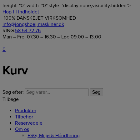
height="0" width="0" style="display:none;visibility:hidden">
Hop til indholdet
100% DANSKEJET VIRKSOMHED
info@jongshoej-maskiner.dk
RING:
58 54 72 76
Man – Fre: 07.30 – 16.30 – Lør: 09.00 – 13.00
0
Kurv
Søg efter:
Søg
Tilbage
Produkter
Tilbehør
Reservedele
Om os
ESG, Miljø & Håndtering