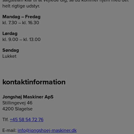
salgsteam klar til at vejlede dig, så du kommer hjem med det
helt rigtige udstyr.
Mandag – Fredag
kl. 7.30 – kl. 16.30
Lørdag
kl. 9.00 – kl. 13.00
Søndag
Lukket
kontaktinformation
Jongshøj Maskiner ApS
Stillingevej 46
4200 Slagelse
Tlf.
+45 58 54 72 76
E-mail:
info@jongshoej-maskiner.dk