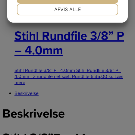
NØDVENDIGE
PRÆFERENCER
AFVIS ALLE
Netpris
JA
NEJ
JA
NEJ
MARKETING
STATISTIK
Stihl Rundfile 3/8” P
– 4.0mm
Stihl Rundfile 3/8'' P - 4.0mm Stihl Rundfile 3/8'' P -
4.0mm : 2 rundfile i et sæt. Rundfile ti
35,00
kr.
Læs
mere
Beskrivelse
Beskrivelse