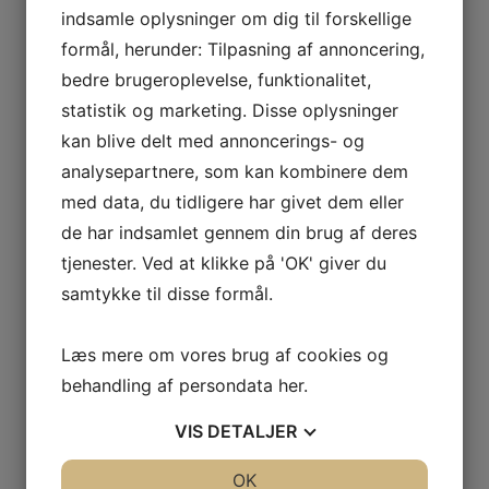
indsamle oplysninger om dig til forskellige
Netpris
formål, herunder: Tilpasning af annoncering,
bedre brugeroplevelse, funktionalitet,
Filestøtte L700
statistik og marketing. Disse oplysninger
kan blive delt med annoncerings- og
analysepartnere, som kan kombinere dem
Filestøtte L700 Filestøtte L700 er en kraftig og robust
med data, du tidligere har givet dem eller
filestøtte. Let indslåning i træ og let fik
219,00
kr.
Læs
mere
de har indsamlet gennem din brug af deres
tjenester. Ved at klikke på 'OK' giver du
Netpris
samtykke til disse formål.
Fladfil
Læs mere om vores brug af cookies og
behandling af persondata
her
.
VIS
DETALJER
Fladfil til filning af spidstandede trakantknive og til
savkædens ryttere. Levereres i praktisk etui
39,00
kr.
JA
NEJ
OK
JA
NEJ
Læs mere