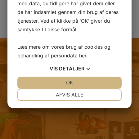
med data, du tidligere har givet dem eller
de har indsamlet gennem din brug af deres
tjenester. Ved at klikke på 'OK' giver du
samtykke til disse formål.
Læs mere om vores brug af cookies og
behandling af persondata
her
.
VIS
DETALJER
FØLG OS PÅ FACEBOOK
JA
NEJ
OK
JA
NEJ
NØDVENDIGE
PRÆFERENCER
AFVIS ALLE
JA
NEJ
JA
NEJ
MARKETING
STATISTIK