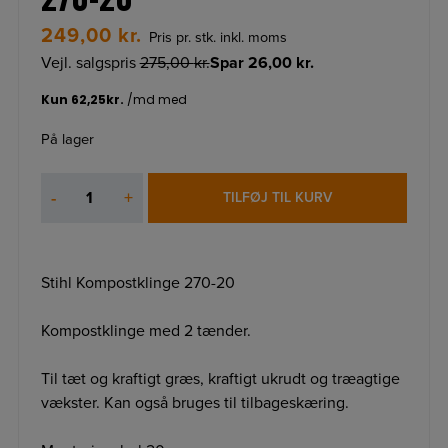
249,00
kr.
Pris pr. stk. inkl. moms
Vejl. salgspris
275,00
kr.
Spar
26,00
kr.
På lager
Stihl
-
+
TILFØJ TIL KURV
Kompostklinge
270-
20
antal
Stihl Kompostklinge 270-20
Kompostklinge med 2 tænder.
Til tæt og kraftigt græs, kraftigt ukrudt og træagtige
vækster. Kan også bruges til tilbageskæring.