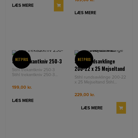
LÆS MERE
LÆS MERE
NETPRIS
NETPRIS
Stihl trekantkniv 250-3
Stihl rundsavklinge
200-22 x 25 Mejseltand
Stihl trekantkniv 250-3
Stihl trekantkniv 250-3
Stihl rundsavklinge 200-22
Diameter: 250 Centerhul:
x 25 Mejseltand Stihl
25 Antal tænder: 3 K
rundsavklinge 200-22 x
199,00
kr.
25 Mejseltand Diameter:
229,00
kr.
LÆS MERE
LÆS MERE