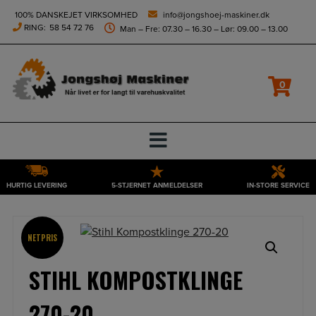
height="0" width="0" style="display:none;visibility:hidden">
100% DANSKEJET VIRKSOMHED
info@jongshoej-maskiner.dk
RING:
58 54 72 76
Man – Fre: 07.30 – 16.30 – Lør: 09.00 – 13.00
0
HURTIG LEVERING
5-STJERNET ANMELDELSER
IN-STORE SERVICE
Hop
til
indholdet
NETPRIS
STIHL KOMPOSTKLINGE
270-20