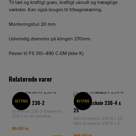
Til tæt og kraftigt græs, kraftigt ukrudt og træagtige
vækster. Kan også bruges til tilbageskæring.
Monteringshul 20 mm.
Udvendig diameter på klingen 270mm.
Passer til FS 310–490 C-EM (ikke K)
Relaterede varer
NETPRIS
NETPRIS
Græskniv 230-2
Stihl Græskniv 230-4 x
25
Græskniv 230-2 Græskniv
230-2 er en vendbar
Stihl Græskniv 230-4 x 25
klinge af stål med 2
Stihl Græskniv 230-4 x 25
tænder. Til rydning af
Diameter: 230 Centerhul:
89,00
kr.
græs, brænd
25 Antal tænder: 4
169,00
kr.