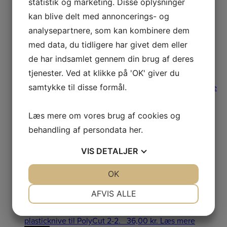
statistik og marketing. Disse oplysninger
Netpris
kan blive delt med annoncerings- og
analysepartnere, som kan kombinere dem
med data, du tidligere har givet dem eller
PolyCut 6-2 Knive
de har indsamlet gennem din brug af deres
tjenester. Ved at klikke på 'OK' giver du
samtykke til disse formål.
PolyCut 6-2 Knive PolyCut 6-2 Knive 12 kunststofknive
til PolyCut 6-2
69,00
kr.
Læs mere
Netpris
Læs mere om vores brug af cookies og
behandling af persondata
her
.
Stihl PolyCut 2-2
VIS
DETALJER
Knive
JA
NEJ
OK
JA
NEJ
NØDVENDIGE
PRÆFERENCER
AFVIS ALLE
JA
NEJ
JA
NEJ
Stihl PolyCut 2-2 Knive Stihl PolyCut 2-2 Knive: 8
plasticknive til PolyCut 2-2.
36,00
kr.
Læs mere
MARKETING
STATISTIK