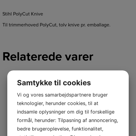
Stihl PolyCut Knive
Til trimmerhoved PolyCut, tolv knive pr. emballage.
Relaterede varer
Netpris
Samtykke til cookies
Vi og vores samarbejdspartnere bruger
Stihl PolyCut 3-2
teknologier, herunder cookies, til at
indsamle oplysninger om dig til forskellige
formål, herunder: Tilpasning af annoncering,
Stihl PolyCut 3-2 Stihl PolyCut 3-2 Universal
bedre brugeroplevelse, funktionalitet,
skæreudstyr med 2 nylonknive til kant pudsning og
169,00
kr.
Læs mere