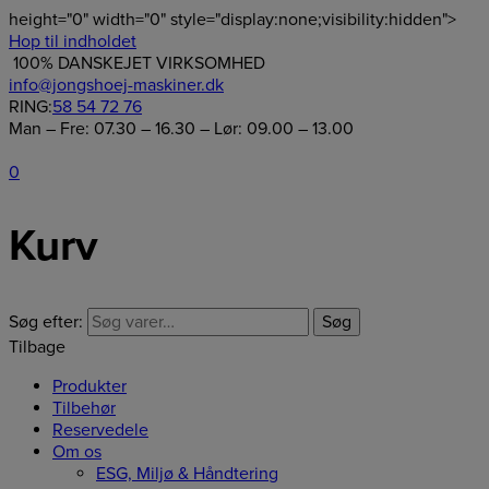
height="0" width="0" style="display:none;visibility:hidden">
Hop til indholdet
100% DANSKEJET VIRKSOMHED
info@jongshoej-maskiner.dk
RING:
58 54 72 76
Man – Fre: 07.30 – 16.30 – Lør: 09.00 – 13.00
0
Kurv
Søg efter:
Søg
Tilbage
Produkter
Tilbehør
Reservedele
Om os
ESG, Miljø & Håndtering