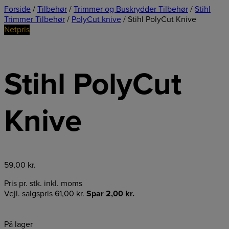
Forside
/
Tilbehør
/
Trimmer og Buskrydder Tilbehør
/
Stihl
Trimmer Tilbehør
/
PolyCut knive
/ Stihl PolyCut Knive
Netpris
Stihl PolyCut
Knive
59,00
kr.
Pris pr. stk. inkl. moms
Vejl. salgspris
61,00
kr.
Spar
2,00
kr.
På lager