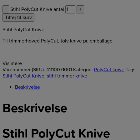
-
Stihl PolyCut Knive antal
+
Tilføj til kurv
Stihl PolyCut Knive
Til trimmerhoved PolyCut, tolv knive pr. emballage.
Vis mere
Varenummer (SKU):
41110071001
Kategori:
PolyCut knive
Tags:
Stihl PolyCut Knive
,
stihl trimmer knive
Beskrivelse
Beskrivelse
Stihl PolyCut Knive