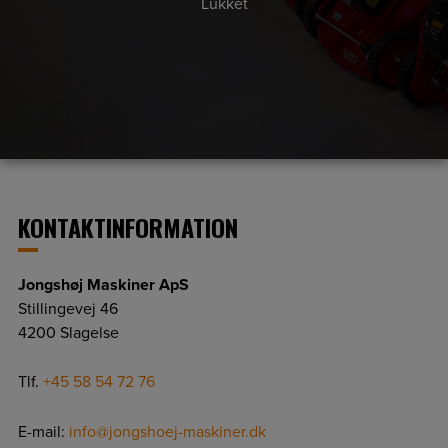
Lukket
KONTAKTINFORMATION
Jongshøj Maskiner ApS
Stillingevej 46
4200 Slagelse
Tlf.
+45 58 54 72 76
E-mail:
info@jongshoej-maskiner.dk