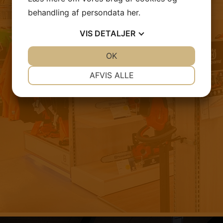
behandling af persondata
her
.
VIS
DETALJER
JA
NEJ
OK
JA
NEJ
NØDVENDIGE
PRÆFERENCER
AFVIS ALLE
JA
NEJ
JA
NEJ
MARKETING
STATISTIK