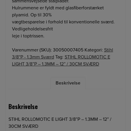
sammensvejsede stålplader.
/
Hulrummene er fyldt med glasfiberforstærket
30CM
plyamid. Op til 30%
SVÆRD
vægtbesparelse i forhold til konventionelle sværd.
antal
Vedligeholdelsesfrit
leje i toptrissen.
Varenummer (SKU):
30050007405
Kategori:
Stihl
3/8''P - 1.3mm Sværd
Tag:
STIHL ROLLOMOTIC E
LIGHT 3/8”P – 1.3MM – 12” / 30CM SVÆRD
Beskrivelse
Beskrivelse
STIHL ROLLOMOTIC E LIGHT 3/8”P – 1.3MM – 12” /
30CM SVÆRD