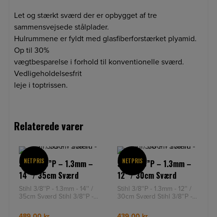
Let og stærkt sværd der er opbygget af tre
sammensvejsede stålplader.
Hulrummene er fyldt med glasfiberforstærket plyamid.
Op til 30%
vægtbesparelse i forhold til konventionelle sværd.
Vedligeholdelsesfrit
leje i toptrissen.
Relaterede varer
NETPRIS
NETPRIS
Stihl 3/8”P – 1.3mm –
Stihl 3/8”P – 1.3mm –
14” / 35cm Sværd
12” / 30cm Sværd
Stihl 3/8''P - 1.3mm - 14'' /
Stihl 3/8''P - 1.3mm - 12'' /
35cm Sværd Stihl 3/8''P -
30cm Sværd Stihl 3/8''P -
1.3mm - 14'' / 35cm
1.3mm - 12'' / 30cm
Sværd: Rollomatic E bes
Sværd: Rollomatic E bes
489,00
kr.
439,00
kr.