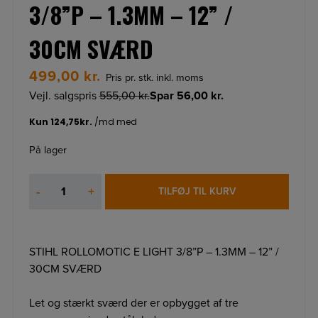
3/8”P – 1.3MM – 12” /
30CM SVÆRD
499,00
kr.
Pris pr. stk. inkl. moms
Vejl. salgspris
555,00
kr.
Spar
56,00
kr.
På lager
STIHL
-
+
TILFØJ TIL KURV
ROLLOMOTIC
E
LIGHT
3/8”P
STIHL ROLLOMOTIC E LIGHT 3/8”P – 1.3MM – 12” /
–
30CM SVÆRD
1.3MM
–
Let og stærkt sværd der er opbygget af tre
12”