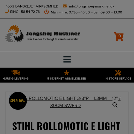
height="0" width="0" style="display:none;visibility:hidden">
100% DANSKEJET VIRKSOMHED
info@jongshoej-maskiner.dk
RING:
58 54 72 76
Man – Fre: 07.30 – 16.30 – Lør: 09.00 – 13.00
0
HURTIG LEVERING
5-STJERNET ANMELDELSER
IN-STORE SERVICE
Hop
til
indholdet
SPAR 10%
STIHL ROLLOMOTIC E LIGHT