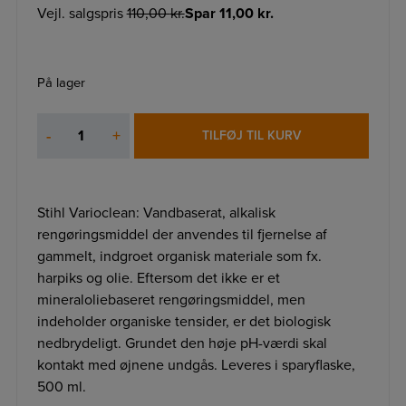
Vejl. salgspris
110,00
kr.
Spar
11,00
kr.
På lager
STIHL
-
+
TILFØJ TIL KURV
VARIOCLEAN
antal
Stihl Varioclean: Vandbaserat, alkalisk
rengøringsmiddel der anvendes til fjernelse af
gammelt, indgroet organisk materiale som fx.
harpiks og olie. Eftersom det ikke er et
mineraloliebaseret rengøringsmiddel, men
indeholder organiske tensider, er det biologisk
nedbrydeligt. Grundet den høje pH-værdi skal
kontakt med øjnene undgås. Leveres i sparyflaske,
500 ml.