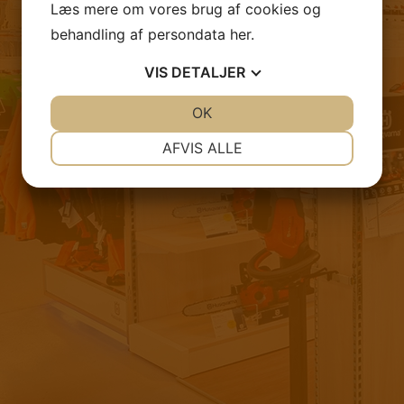
Læs mere om vores brug af cookies og
behandling af persondata
her
.
VIS
DETALJER
JA
NEJ
OK
JA
NEJ
NØDVENDIGE
PRÆFERENCER
AFVIS ALLE
JA
NEJ
JA
NEJ
MARKETING
STATISTIK