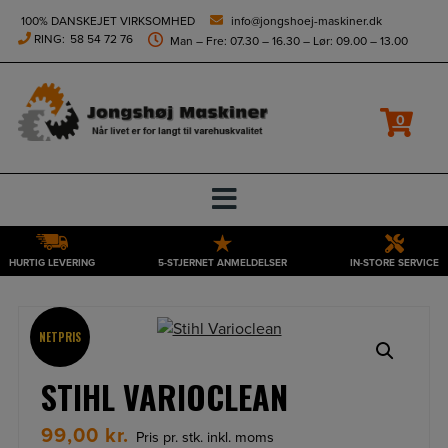
height="0" width="0" style="display:none;visibility:hidden">
100% DANSKEJET VIRKSOMHED
info@jongshoej-maskiner.dk
RING:
58 54 72 76
Man – Fre: 07.30 – 16.30 – Lør: 09.00 – 13.00
0
HURTIG LEVERING
5-STJERNET ANMELDELSER
IN-STORE SERVICE
Hop
til
indholdet
NETPRIS
STIHL VARIOCLEAN
99,00
kr.
Pris pr. stk. inkl. moms