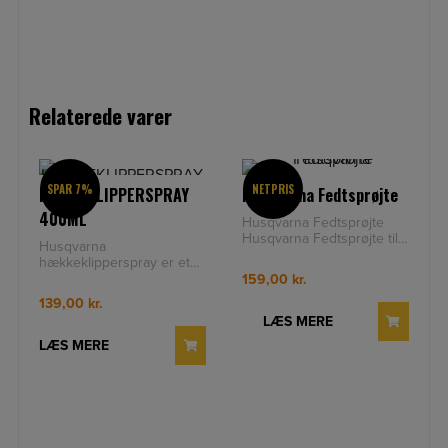
Relaterede varer
SPAR 7%
NETPRIS
HÆKKEKLIPPERSPRAY
Husqvarna Fedtsprøjte
400ML
Husqvarna Fedtsprøjte
Husqvarna Fedtsprøjte til
Husqvarna
smøring af sværdets
hækkeklipperspray er et
næsehjul samt koblingens
specialudviklet
159,00
kr.
nålele
smøremiddel til rengøring,
139,00
kr.
smøring og beskyttelse
LÆS MERE
LÆS MERE