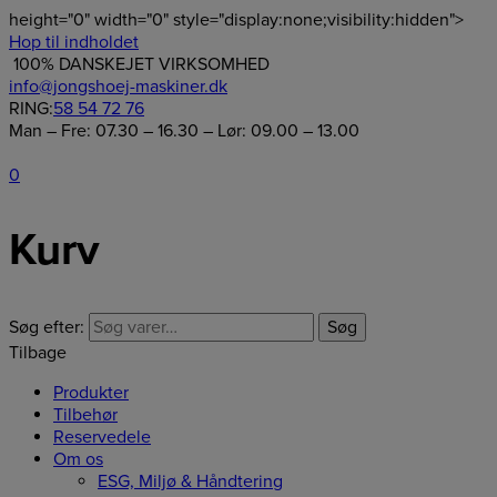
height="0" width="0" style="display:none;visibility:hidden">
Hop til indholdet
100% DANSKEJET VIRKSOMHED
info@jongshoej-maskiner.dk
RING:
58 54 72 76
Man – Fre: 07.30 – 16.30 – Lør: 09.00 – 13.00
0
Kurv
Søg efter:
Søg
Tilbage
Produkter
Tilbehør
Reservedele
Om os
ESG, Miljø & Håndtering