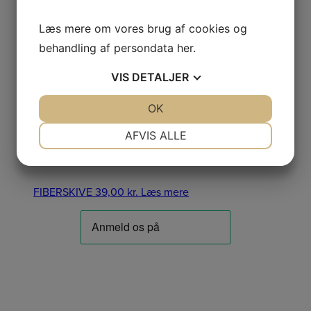
Læs mere om vores brug af cookies og
LÅSERING
behandling af persondata
her
.
VIS
DETALJER
L?SERING
29,00
kr.
Læs mere
JA
NEJ
OK
JA
NEJ
NØDVENDIGE
PRÆFERENCER
AFVIS ALLE
FIBERSKIVE
JA
NEJ
JA
NEJ
MARKETING
STATISTIK
FIBERSKIVE
39,00
kr.
Læs mere