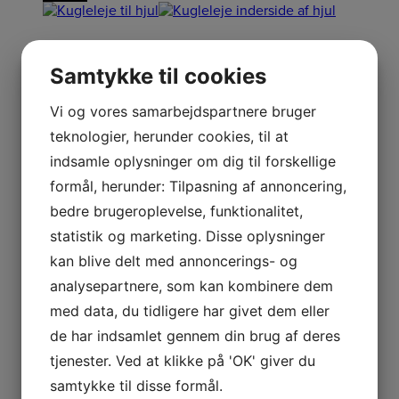
Kugleleje 6201-2RS
Samtykke til cookies
Vi og vores samarbejdspartnere bruger
KUGLELEJE 6201-2RS (10MM)
69,00
kr.
Læs mere
teknologier, herunder cookies, til at
Netpris
indsamle oplysninger om dig til forskellige
formål, herunder: Tilpasning af annoncering,
bedre brugeroplevelse, funktionalitet,
KLIPPO HJUL
statistik og marketing. Disse oplysninger
KOMPLET MED
kan blive delt med annoncerings- og
analysepartnere, som kan kombinere dem
LEJER
med data, du tidligere har givet dem eller
de har indsamlet gennem din brug af deres
tjenester. Ved at klikke på 'OK' giver du
HJUL KOMPLET MED LEJER
429,00
kr.
Læs mere
samtykke til disse formål.