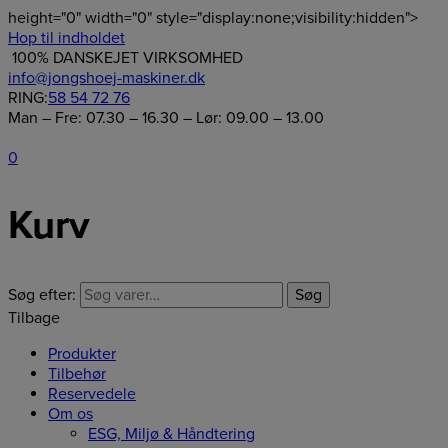
height="0" width="0" style="display:none;visibility:hidden">
Hop til indholdet
100% DANSKEJET VIRKSOMHED
info@jongshoej-maskiner.dk
RING:
58 54 72 76
Man – Fre: 07.30 – 16.30 – Lør: 09.00 – 13.00
0
Kurv
Søg efter:
Søg
Tilbage
Produkter
Tilbehør
Reservedele
Om os
ESG, Miljø & Håndtering