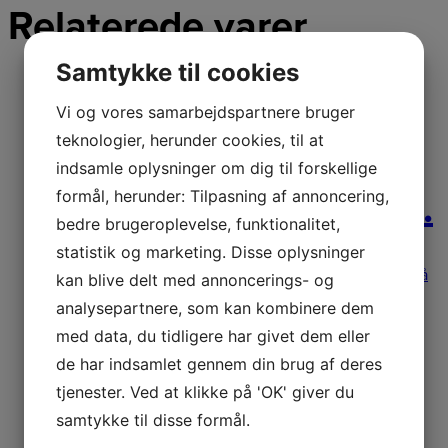
Relaterede varer
Samtykke til cookies
Vi og vores samarbejdspartnere bruger
teknologier, herunder cookies, til at
Techni-blade rød 7.0
indsamle oplysninger om dig til forskellige
mm X 26 cm. 155 stk.
formål, herunder: Tilpasning af annoncering,
bedre brugeroplevelse, funktionalitet,
statistik og marketing. Disse oplysninger
Techni-blade rød 7.0 mm X 26 cm. 155 stk. Diameter på
kan blive delt med annoncerings- og
trimmersnøre 7 mm Længde 0
575,00
kr.
Læs mere
analysepartnere, som kan kombinere dem
med data, du tidligere har givet dem eller
de har indsamlet gennem din brug af deres
TRIMMERSNØRE 3,3
tjenester. Ved at klikke på 'OK' giver du
X 300 MM 50 STK.
samtykke til disse formål.