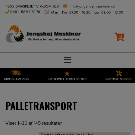
height="0" width="0" style="display:none;visibility:hidden">
100% DANSKEJET VIRKSOMHED
info@jongshoej-maskiner.dk
RING:
58 54 72 76
Man – Fre: 07.30 – 16.30 – Lør: 09.00 – 13.00
Filtrer
0
HURTIG LEVERING
5-STJERNET ANMELDELSER
IN-STORE SERVICE
Hop
til
indholdet
PALLETRANSPORT
Viser 1–30 af 145 resultater