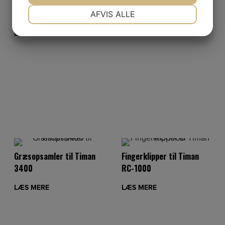
Combispreder CS 200 til
Valseudlægger til Timan
NØDVENDIGE
PRÆFERENCER
Timan 3330 og 3400
3330 og 3400
AFVIS ALLE
JA
NEJ
JA
NEJ
LÆS MERE
LÆS MERE
MARKETING
STATISTIK
Græsopsamler til Timan
Fingerklipper til Timan
3400
RC-1000
LÆS MERE
LÆS MERE