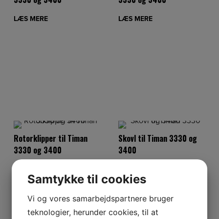
LÆS MERE
LÆS MERE
Rotorklipper til Timan
Skovl til Timan 3330 og
3330 og 3400
3400
LÆS MERE
LÆS MERE
Samtykke til cookies
Vi og vores samarbejdspartnere bruger
teknologier, herunder cookies, til at