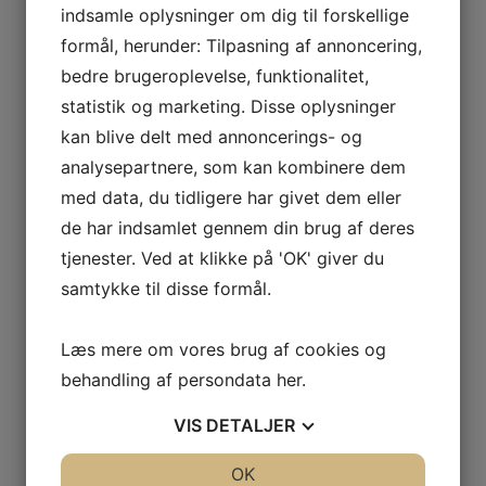
indsamle oplysninger om dig til forskellige
formål, herunder: Tilpasning af annoncering,
bedre brugeroplevelse, funktionalitet,
statistik og marketing. Disse oplysninger
kan blive delt med annoncerings- og
Dozerblad til Timan 3330
V-Plov til Timan 3330 og
analysepartnere, som kan kombinere dem
og 3400
3400
med data, du tidligere har givet dem eller
LÆS MERE
LÆS MERE
de har indsamlet gennem din brug af deres
tjenester. Ved at klikke på 'OK' giver du
samtykke til disse formål.
Læs mere om vores brug af cookies og
behandling af persondata
her
.
VIS
DETALJER
JA
NEJ
OK
JA
NEJ