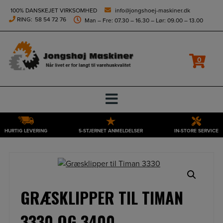
height="0" width="0" style="display:none;visibility:hidden">
100% DANSKEJET VIRKSOMHED
info@jongshoej-maskiner.dk
RING:
58 54 72 76
Man – Fre: 07.30 – 16.30 – Lør: 09.00 – 13.00
0
HURTIG LEVERING
5-STJERNET ANMELDELSER
IN-STORE SERVICE
Hop
til
indholdet
GRÆSKLIPPER TIL TIMAN
3330 OG 3400