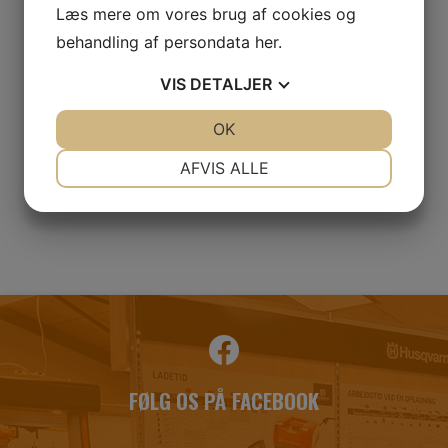
Læs mere om vores brug af cookies og
behandling af persondata
her
.
VIS
DETALJER
JA
NEJ
OK
JA
NEJ
NØDVENDIGE
PRÆFERENCER
AFVIS ALLE
JA
NEJ
JA
NEJ
MARKETING
STATISTIK
FØLG OS PÅ FACEBOOK