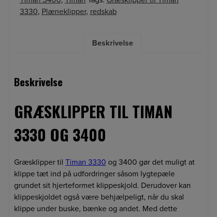
Timan 3400
,
Timan
Tags:
Græsklipper til Timan
3330
,
Plæneklipper
,
redskab
Beskrivelse
Beskrivelse
GRÆSKLIPPER TIL TIMAN
3330 OG 3400
Græsklipper til
Timan 3330
og 3400 gør det muligt at
klippe tæt ind på udfordringer såsom lygtepæle
grundet sit hjerteformet klippeskjold. Derudover kan
klippeskjoldet også være behjælpeligt, når du skal
klippe under buske, bænke og andet. Med dette