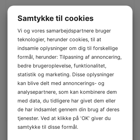
Samtykke til cookies
SPAR 5%
HUSQVARNA LB442I
STIHL RM 2 RT
BATTERIKLIPPER
PLÆNEKLIPPER
Vi og vores samarbejdspartnere bruger
Husqvarna LB 442i
Stihl RM 2 RT Stihl RM 2
teknologier, herunder cookies, til at
Husqvarna LB 442i er en
RT er en selvkørende
solid, batteridrevet
bioplæneklipper til klipning
indsamle oplysninger om dig til forskellige
plæneklipper med et 42
af plænearealer på 500 -
5.899,00
kr.
4.550,00
kr.
cm bioklip kl
formål, herunder: Tilpasning af annoncering,
bedre brugeroplevelse, funktionalitet,
LÆS MERE
LÆS MERE
statistik og marketing. Disse oplysninger
kan blive delt med annoncerings- og
analysepartnere, som kan kombinere dem
med data, du tidligere har givet dem eller
de har indsamlet gennem din brug af deres
tjenester. Ved at klikke på 'OK' giver du
samtykke til disse formål.