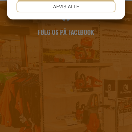
NØDVENDIGE
PRÆFERENCER
AFVIS ALLE
JA
NEJ
JA
NEJ
MARKETING
STATISTIK
FØLG OS PÅ FACEBOOK