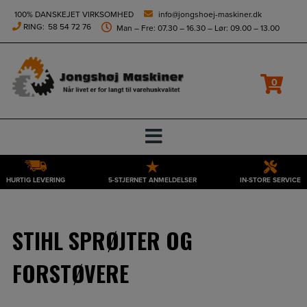
height="0" width="0" style="display:none;visibility:hidden">
100% DANSKEJET VIRKSOMHED
info@jongshoej-maskiner.dk
RING:
58 54 72 76
Man – Fre: 07.30 – 16.30 – Lør: 09.00 – 13.00
Filtrer
0
HURTIG LEVERING
5-STJERNET ANMELDELSER
IN-STORE SERVICE
Hop
til
indholdet
STIHL SPRØJTER OG
FORSTØVERE