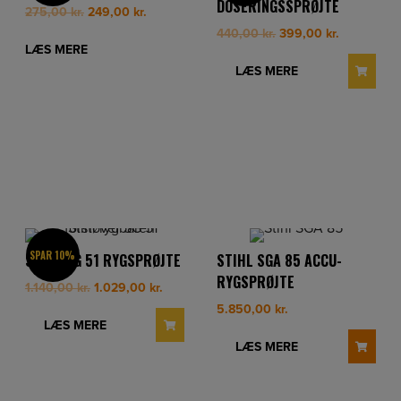
DOSERINGSSPRØJTE
Original
Current
275,00
kr.
249,00
kr.
price
price
Original
Current
440,00
kr.
399,00
kr.
was:
is:
LÆS MERE
price
price
275,00 kr..
249,00 kr..
was:
is:
LÆS MERE
440,00 kr..
399,00 kr.
SPAR 10%
STIHL SG 51 RYGSPRØJTE
STIHL SGA 85 ACCU-
RYGSPRØJTE
Original
Current
1.140,00
kr.
1.029,00
kr.
price
price
5.850,00
kr.
was:
is:
LÆS MERE
1.140,00 kr..
1.029,00 kr..
LÆS MERE