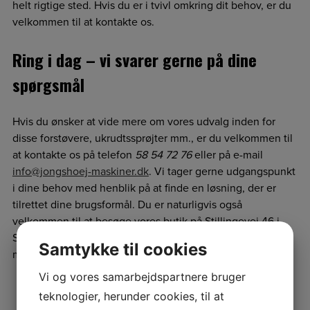
helt rigtige sted. Hvis du er i tvivl omkring dit behov, er du
velkommen til at kontakte os.
Ring i dag – vi svarer gerne på dine
spørgsmål
Hvis du ønsker at vide mere om vores udvalg inden for
disse forstøvere, ukrudtssprøjter mm., er du velkommen til
at kontakte os på telefon
58 54 72 76
eller på e-mail
info@jongshoej-maskiner.dk
. Vi tager gerne udgangspunkt
i dine behov med henblik på at finde en løsning, der er
tilrettet dine brugsformål. Du er naturligvis også
velkommen til at besøge vores butik på Stillingevej 46 i
Slagelse, hvor du kan opleve vores store udvalg af
Samtykke til cookies
maskiner og tilbehør. Vi ser frem til at hjælpe dig.
Vi og vores samarbejdspartnere bruger
teknologier, herunder cookies, til at