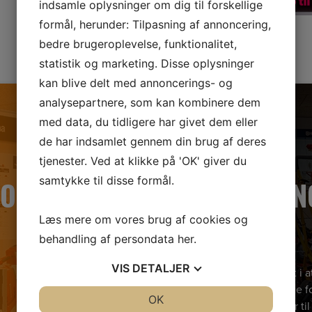
indsamle oplysninger om dig til forskellige
formål, herunder: Tilpasning af annoncering,
bedre brugeroplevelse, funktionalitet,
statistik og marketing. Disse oplysninger
kan blive delt med annoncerings- og
analysepartnere, som kan kombinere dem
med data, du tidligere har givet dem eller
de har indsamlet gennem din brug af deres
tjenester. Ved at klikke på 'OK' giver du
samtykke til disse formål.
BOOK
ÅBNIN
Læs mere om vores brug af cookies og
behandling af persondata
her
.
VIS
DETALJER
Hvis du er interesseret i
velkommen til at kigge fo
JA
NEJ
OK
JA
NEJ
kompetente salgsteam klar til