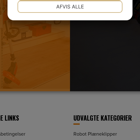
NØDVENDIGE
PRÆFERENCER
AFVIS ALLE
JA
NEJ
JA
NEJ
MARKETING
STATISTIK
E LINKS
UDVALGTE KATEGORIER
betingelser
Robot Plæneklipper