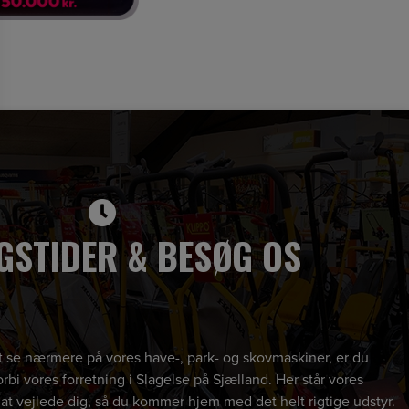
GSTIDER & BESØG OS
 at se nærmere på vores have-, park- og skovmaskiner, er du
rbi vores forretning i Slagelse på Sjælland. Her står vores
 at vejlede dig, så du kommer hjem med det helt rigtige udstyr.