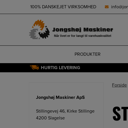
height="0" width="0" style="display:none;visibility:hidden">
100% DANSKEJET VIRKSOMHED
info@jo
PRODUKTER
HURTIG LEVERING
Hop
til
Forside
indholdet
Jongshøj Maskiner ApS
ST
Stillingevej 46, Kirke Stillinge
4200 Slagelse