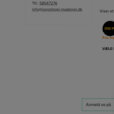
Tlf.:
58547276
info@jongshoej-maskiner.dk
Viser et
SPAR 
Stihl 
Pris fr
VÆLG 