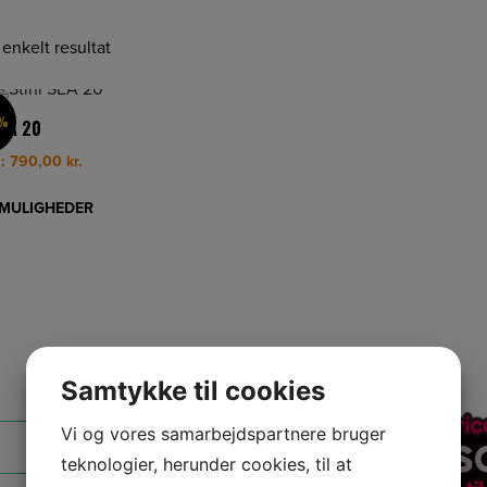
 enkelt resultat
9%
SEA 20
a:
790,00
kr.
MULIGHEDER
Samtykke til cookies
Vi og vores samarbejdspartnere bruger
teknologier, herunder cookies, til at