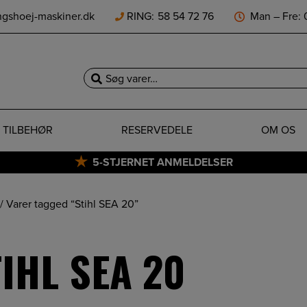
ngshoej-maskiner.dk
RING:
58 54 72 76
Man – Fre: 0
Søg
efter:
TILBEHØR
RESERVEDELE
OM OS
5-STJERNET ANMELDELSER
/ Varer tagged “Stihl SEA 20”
IHL SEA 20