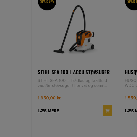
SPAR 9%
SPAR
STIHL SEA 100 L ACCU STØVSUGER
HUSQ
STIHL SEA 100 – Trådløs og kraftfuld
HUSQ
våd-/tørstøvsuger til privat og semi-
WDC 2
professionelt brug STIHL
bygget
1.950,00
kr.
1.559
LÆS MERE
LÆS 