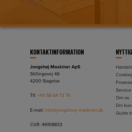
KONTAKTINFORMATION
NYTTIG
Jongshøj Maskiner ApS
Handels
Stillingevej 46
Cookiep
4200 Slagelse
Finansi
Service
Tlf.
+45 58 54 72 76
Om os
Din ku
E-mail:
info@jongshoej-maskiner.dk
Guide t
CVR: 46108833