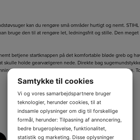
ndstøvsuger kan du rengøre små områder hurtigt og nemt. STIH
kan bruge den til at rengøre let, ledningsfrit og stille. Den meget
emt betjene startknappen på det komfortable bløde greb og ha
at skulle holde gearvælgeren nede. Direkte bag sugemundstykket 
ning og rengøring kan du fjerne den med kun én bevægelse. To-t
Samtykke til cookies
Vi og vores samarbejdspartnere bruger
teknologier, herunder cookies, til at
indsamle oplysninger om dig til forskellige
formål, herunder: Tilpasning af annoncering,
bedre brugeroplevelse, funktionalitet,
statistik og marketing. Disse oplysninger