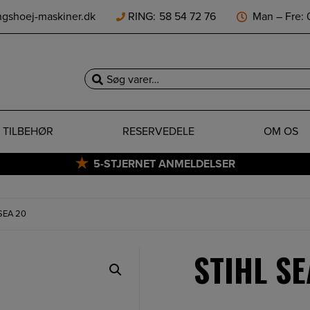
ngshoej-maskiner.dk
RING:
58 54 72 76
Man – Fre: 0
Søg
efter:
TILBEHØR
RESERVEDELE
OM OS
5-STJERNET ANMELDELSER
 SEA 20
STIHL SE