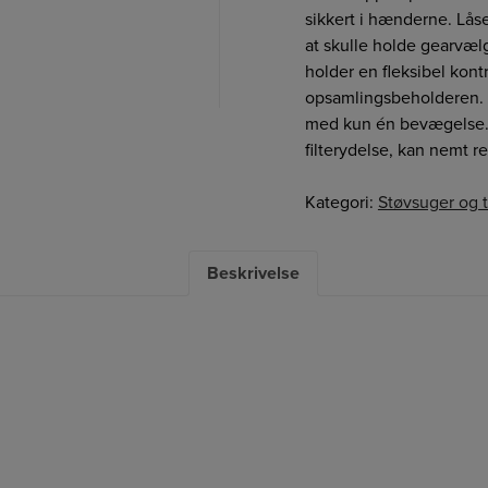
sikkert i hænderne. Lås
at skulle holde gearvæ
holder en fleksibel kont
opsamlingsbeholderen. T
med kun én bevægelse. T
filterydelse, kan nemt 
Kategori:
Støvsuger og t
Beskrivelse