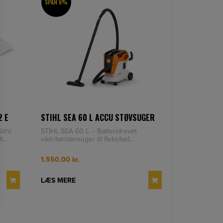
SPAR 6%
2 E
STIHL SEA 60 L ACCU STØVSUGER
tihl
STIHL SEA 60 L – Batteridrevet
t,
våd-/tørstøvsuger til fleksibel
rengøring STIHL SEA 60 L er en kraft
1.550,00
kr.
LÆS MERE