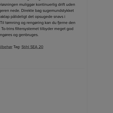
eløsningen muliggør kontinuerlig drift uden
lgeren nede. Direkte bag sugemundstykket
raklap pålideligt det opsugede snavs i
il tømning og rengøring kan du fjerne den
o-trins filtersystemet tilbyder meget god
rengøres og genbruges.
ilbehør
Tag:
Stihl SEA 20