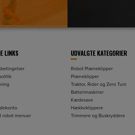
E LINKS
UDVALGTE KATEGORIER
betingelser
Robot Plæneklipper
olitik
Plæneklipper
ering
Traktor, Rider og Zero Turn
Batterimaskiner
Kædesave
ndekonto
Hækkeklippere
il robot menuer
Trimmere og Buskryddere