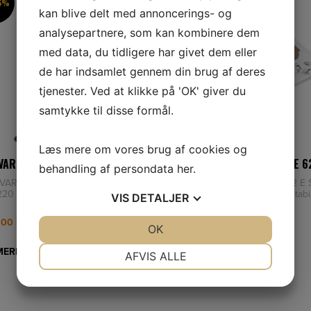
 6%
SPAR 6%
kan blive delt med annoncerings- og
analysepartnere, som kan kombinere dem
med data, du tidligere har givet dem eller
de har indsamlet gennem din brug af deres
tjenester. Ved at klikke på 'OK' giver du
samtykke til disse formål.
Læs mere om vores brug af cookies og
VARNA WDC220 STØVSUGER
Stihl Støvsugerposer til SE 6
behandling af persondata
her
.
VARNA WDC 220 HUSQVARNA
Stihl Støvsugerposer til SE 62 E S
20 er en Våd & Tør støvsuger
Støvsugerposer til SE 62 E: Stabil
VIS
DETALJER
 til at tilbyde den ydeevne
rivfast fleece, 5 styk.
,00
kr.
149,00
kr.
JA
NEJ
OK
JA
NEJ
NØDVENDIGE
PRÆFERENCER
MERE
LÆS MERE
AFVIS ALLE
JA
NEJ
JA
NEJ
MARKETING
STATISTIK