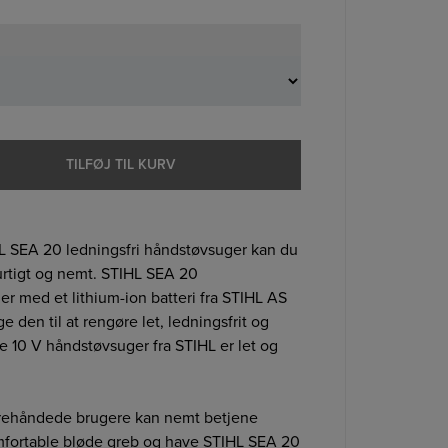
TILFØJ TIL KURV
L SEA 20 ledningsfri håndstøvsuger kan du
rtigt og nemt. STIHL SEA 20
r med et lithium-ion batteri fra STIHL AS
 den til at rengøre let, ledningsfrit og
ge 10 V håndstøvsuger fra STIHL er let og
rehåndede brugere kan nemt betjene
mfortable bløde greb og have STIHL SEA 20