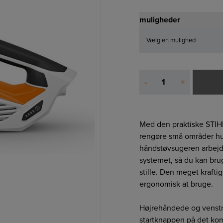
muligheder
Stihl
-
+
SEA
20
antal
Med den praktiske STIH
rengøre små områder hu
håndstøvsugeren arbejde
systemet, så du kan bruge
stille. Den meget krafti
ergonomisk at bruge.
Højrehåndede og venst
startknappen på det ko