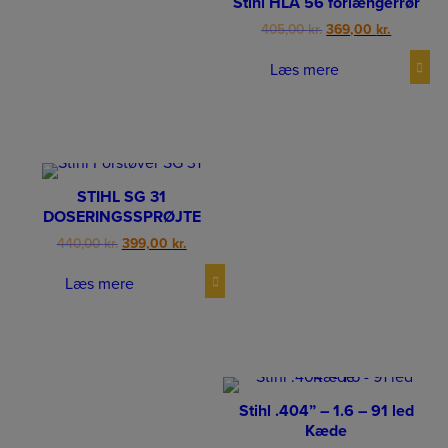
Stihl HLA 56 forlængerrør
Original
Current
405,00
kr.
369,00
kr.
price
price
was:
is:
Læs mere
405,00 kr..
369,00 kr
STIHL SG 31
DOSERINGSSPRØJTE
Original
Current
440,00
kr.
399,00
kr.
price
price
was:
is:
Læs mere
440,00 kr..
399,00 kr..
Stihl .404” – 1.6 – 91 led
Kæde