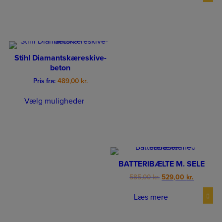
Stihl Diamantskæreskive-
beton
Pris fra:
489,00
kr.
Vælg muligheder
BATTERIBÆLTE M. SELE
Original
Current
585,00
kr.
529,00
kr.
price
price
was:
is:
Læs mere
585,00 kr..
529,00 kr