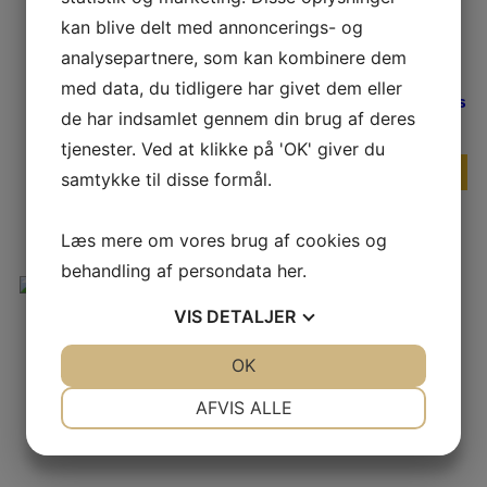
kan blive delt med annoncerings- og
analysepartnere, som kan kombinere dem
Høreværnsbøjle
med data, du tidligere har givet dem eller
TIMBERSPORTS Edition Kids
de har indsamlet gennem din brug af deres
Original
Current
335,00
kr.
305,00
kr.
tjenester. Ved at klikke på 'OK' giver du
price
price
was:
is:
Læs mere
samtykke til disse formål.
335,00 kr..
305,00 kr
Læs mere om vores brug af cookies og
behandling af persondata
her
.
2-i-1 Fileholder 3.2mm 1/4”
VIS
DETALJER
P
Original
Current
JA
NEJ
OK
JA
NEJ
340,00
kr.
309,00
kr.
price
price
NØDVENDIGE
PRÆFERENCER
was:
is:
AFVIS ALLE
Læs mere
340,00 kr..
309,00 kr..
JA
NEJ
JA
NEJ
MARKETING
STATISTIK