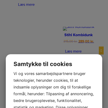
was:
is:
Læs mere
312,50 kr..
289,00 kr..
Stihl Kombidunk
Original
Current
315,00
kr.
289,00
kr.
price
price
was:
is:
Læs mere
315,00 kr..
289,00 kr.
Samtykke til cookies
Vi og vores samarbejdspartnere bruger
teknologier, herunder cookies, til at
Stihl Tømmersaks FP 20
indsamle oplysninger om dig til forskellige
Original
Current
330,00
kr.
299,00
kr.
price
price
formål, herunder: Tilpasning af annoncering,
was:
is:
Læs mere
bedre brugeroplevelse, funktionalitet,
330,00 kr..
299,00 kr..
statistik og marketing. Disse oplysninger