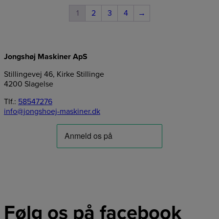
1
2
3
4
→
Jongshøj Maskiner ApS
Stillingevej 46, Kirke Stillinge
4200 Slagelse
Tlf.:
58547276
info@jongshoej-maskiner.dk
Følg os på facebook