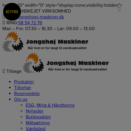
height="0" width="0" style="display:none;visibility:hidden">
0
Hop
100% DANSKEJET VIRKSOMHED
SPAR 10%
SPAR 10%
SPAR 6%
SPAR 9%
SPAR 7%
SPAR 8%
SPAR 9%
SPAR 5%
SPAR 9%
SPAR 9%
NETPRIS
NETPRIS
NETPRIS
NETPRIS
NETPRIS
NETPRIS
NETPRIS
NETPRIS
NETPRIS
NETPRIS
NETPRIS
NETPRIS
NETPRIS
NETPRIS
NETPRIS
NETPRIS
NETPRIS
NETPRIS
NETPRIS
til
info@jongshoej-maskiner.dk
indholdet
RING:
58 54 72 76
Man – Fre: 07.30 – 16.30 – Lør: 09.00 – 13.00
Tilbage
Produkter
Tilbehør
Reservedele
Om os
ESG, Miljø & Håndtering
Nyheder
Butiksgalleri
Målsætning
Værksted