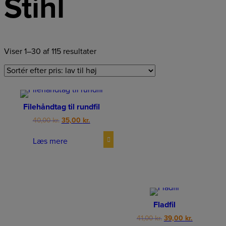
Stihl
Viser 1–30 af 115 resultater
Filehåndtag til rundfil
Original
Current
40,00
kr.
35,00
kr.
price
price
was:
is:
Læs mere
40,00 kr..
35,00 kr..
Fladfil
Original
Current
41,00
kr.
39,00
kr.