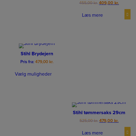
Original
Current
455,00
kr.
409,00
kr.
price
price
was:
is:
Læs mere
455,00 kr..
409,00 kr
Stihl Brydejern
Pris fra:
479,00
kr.
Vælg muligheder
Stihl tømmersaks 29cm
Original
Current
525,00
kr.
479,00
kr.
price
price
was:
is:
Læs mere
525,00 kr..
479,00 kr.