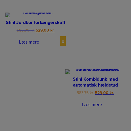
Stihl Jordbor forlængerskaft
Original
Current
585,00
kr.
529,00
kr.
price
price
was:
is:
Læs mere
585,00 kr..
529,00 kr..
Stihl Kombidunk med
automatisk hældetud
Original
Current
583,75
kr.
529,00
kr.
price
price
was:
is:
Læs mere
583,75 kr..
529,00 kr.