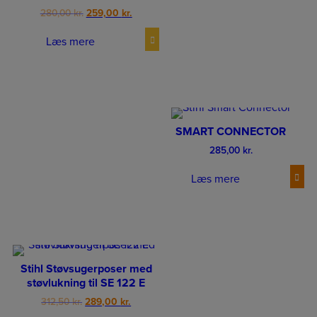
Original
Current
280,00
kr.
259,00
kr.
price
price
was:
is:
Læs mere
280,00 kr..
259,00 kr..
SMART CONNECTOR
285,00
kr.
Læs mere
Stihl Støvsugerposer med
støvlukning til SE 122 E
Original
Current
312,50
kr.
289,00
kr.
price
price