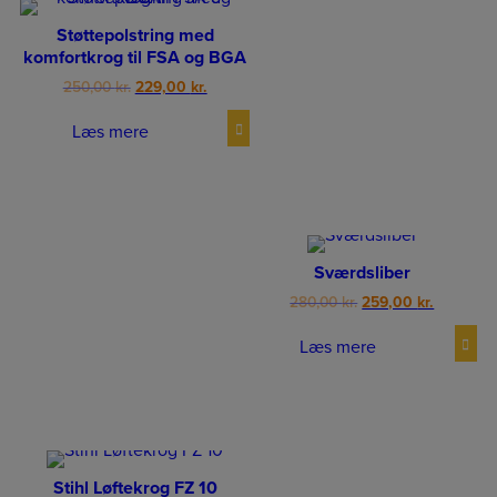
Støttepolstring med
komfortkrog til FSA og BGA
Original
Current
250,00
kr.
229,00
kr.
price
price
was:
is:
Læs mere
250,00 kr..
229,00 kr..
Sværdsliber
Original
Current
280,00
kr.
259,00
kr.
price
price
was:
is:
Læs mere
280,00 kr..
259,00 kr
Stihl Løftekrog FZ 10