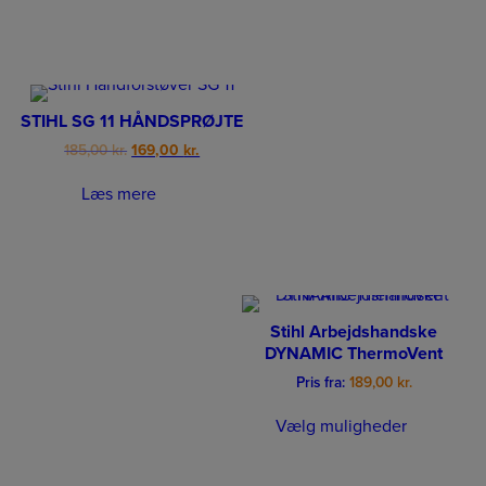
STIHL SG 11 HÅNDSPRØJTE
Original
Current
185,00
kr.
169,00
kr.
price
price
was:
is:
Læs mere
185,00 kr..
169,00 kr..
Stihl Arbejdshandske
DYNAMIC ThermoVent
Pris fra:
189,00
kr.
Vælg muligheder