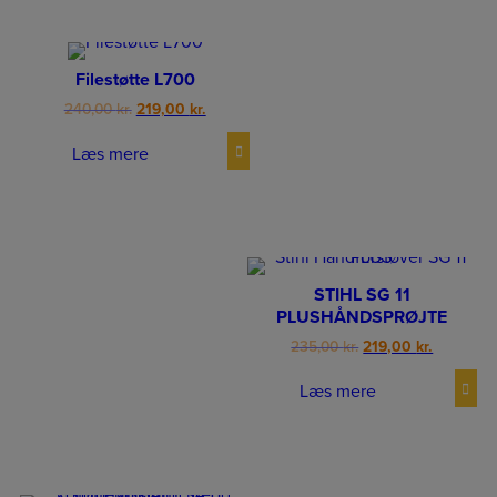
Filestøtte L700
Original
Current
240,00
kr.
219,00
kr.
price
price
was:
is:
Læs mere
240,00 kr..
219,00 kr..
STIHL SG 11
PLUSHÅNDSPRØJTE
Original
Current
235,00
kr.
219,00
kr.
price
price
was:
is:
Læs mere
235,00 kr..
219,00 kr.