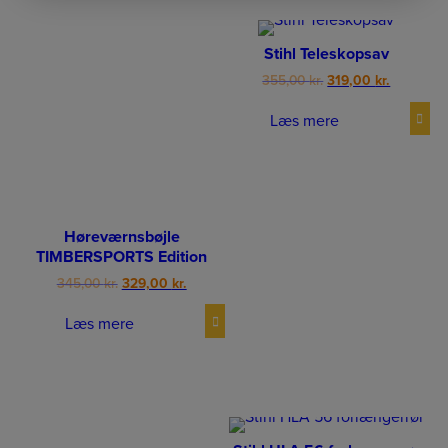
Stihl Teleskopsav
Original
Current
355,00
kr.
319,00
kr.
price
price
was:
is:
Læs mere
355,00 kr..
319,00 kr.
Høreværnsbøjle
TIMBERSPORTS Edition
Original
Current
345,00
kr.
329,00
kr.
price
price
was:
is:
Læs mere
345,00 kr..
329,00 kr..