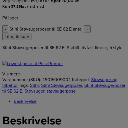
Vejl. salgspris
159,00
kr.
Spar
10,00
kr.
På lager
-
Stihl Støvsugerposer til SE 62 E antal
+
Tilføj til kurv
Stihl Støvsugerposer til SE 62 E: Stabilt, rivfast fleece, 5 styk.
Vis mere
Varenummer (SKU):
49015009004
Kategori:
Støvsuger og
tilbehør
Tags:
Stihl
,
Stihl Støvsugerposer
,
Stihl Støvsugerposer
til SE 62 E
,
Støvsuger
,
støvsugerpose
Beskrivelse
Beskrivelse