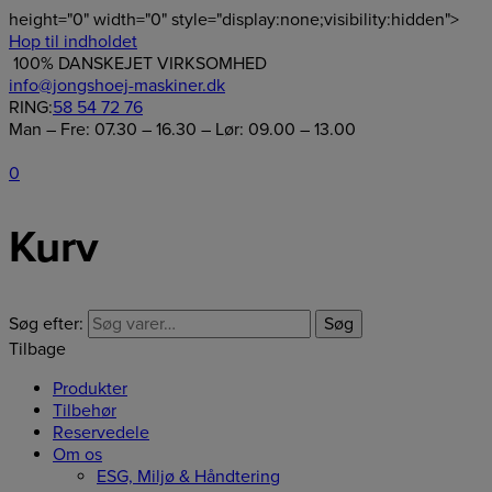
height="0" width="0" style="display:none;visibility:hidden">
Hop til indholdet
100% DANSKEJET VIRKSOMHED
info@jongshoej-maskiner.dk
RING:
58 54 72 76
Man – Fre: 07.30 – 16.30 – Lør: 09.00 – 13.00
0
Kurv
Søg efter:
Søg
Tilbage
Produkter
Tilbehør
Reservedele
Om os
ESG, Miljø & Håndtering