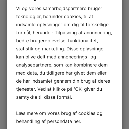
Vi og vores samarbejdspartnere bruger
teknologier, herunder cookies, til at
Stihl MSA 161 T Stihl MSA 161 T er en yderst let og
nøjagtig batterimotorsav til professionel træpl
indsamle oplysninger om dig til forskellige
3.195,00
kr.
Læs mere
formål, herunder: Tilpasning af annoncering,
Spar 23%
bedre brugeroplevelse, funktionalitet,
statistik og marketing. Disse oplysninger
STIHL SH 86 C-E
kan blive delt med annoncerings- og
analysepartnere, som kan kombinere dem
BLÆSER/SUGER
med data, du tidligere har givet dem eller
de har indsamlet gennem din brug af deres
tjenester. Ved at klikke på 'OK' giver du
STIHL SH 86 C-E STIHL SH 86 C-E er en kombineret
samtykke til disse formål.
løvblæser og -suger med høj komfort og meget stæ
3.195,00
kr.
Læs mere
Spar 6%
Læs mere om vores brug af cookies og
behandling af persondata
her
.