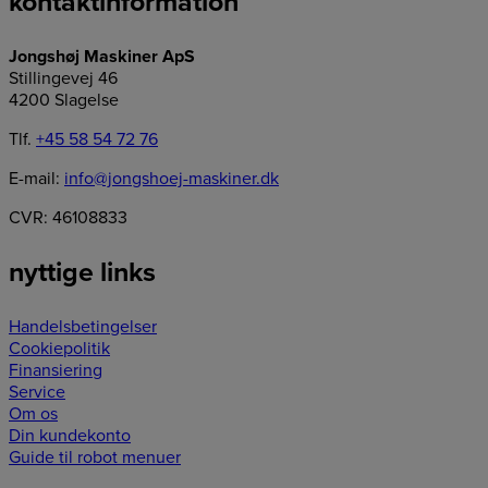
kontaktinformation
Jongshøj Maskiner ApS
Stillingevej 46
4200 Slagelse
Tlf.
+45 58 54 72 76
E-mail:
info@jongshoej-maskiner.dk
CVR: 46108833
nyttige links
Handelsbetingelser
Cookiepolitik
Finansiering
Service
Om os
Din kundekonto
Guide til robot menuer