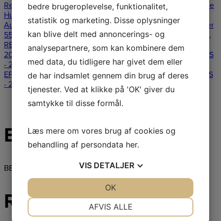
Reservedele Husqvarna Automower 550 - 2018
,
Reservedele
bedre brugeroplevelse, funktionalitet,
Husqvarna Automower 550 - 2019
,
Reservedele Husqvarna
statistik og marketing. Disse oplysninger
Automower 550 - 2020
,
Reservedele Husqvarna Automower
kan blive delt med annoncerings- og
550 - 2021
,
Reservedele Husqvarna Automower 550 - 2022
,
RESERVEDELE HUSQVARNA AUTOMOWER 550 EPOS -
analysepartnere, som kan kombinere dem
2021
,
RESERVEDELE HUSQVARNA AUTOMOWER 550 EPOS
med data, du tidligere har givet dem eller
- 2022
,
RESERVEDELE HUSQVARNA AUTOMOWER 550
EPOS - 2023
,
Reservedele Husqvarna Automower 550 EPOS
de har indsamlet gennem din brug af deres
- 2024
Tags:
Bælg
,
reservedel
tjenester. Ved at klikke på 'OK' giver du
Beskrivelse
samtykke til disse formål.
Beskrivelse
Læs mere om vores brug af cookies og
behandling af persondata
her
.
VIS
DETALJER
BELLOWS
JA
NEJ
OK
JA
NEJ
Relaterede varer
NØDVENDIGE
PRÆFERENCER
AFVIS ALLE