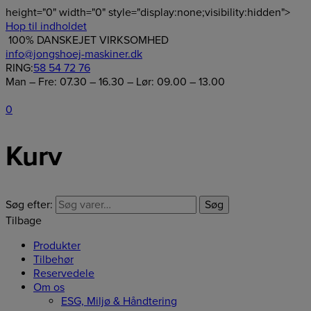
height="0" width="0" style="display:none;visibility:hidden">
Hop til indholdet
100% DANSKEJET VIRKSOMHED
info@jongshoej-maskiner.dk
RING:
58 54 72 76
Man – Fre: 07.30 – 16.30 – Lør: 09.00 – 13.00
0
Kurv
Søg efter:
Søg
Tilbage
Produkter
Tilbehør
Reservedele
Om os
ESG, Miljø & Håndtering