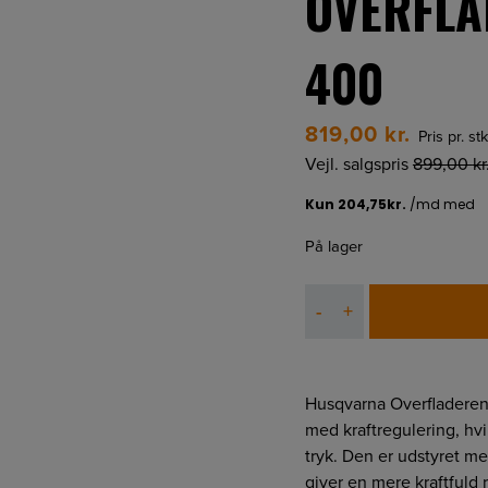
OVERFLA
400
819,00
kr.
Pris pr. st
Vejl. salgspris
899,00
kr
På lager
Husqvarna
-
+
Overfladerenser
SC
400
antal
Husqvarna Overfladerens
med kraftregulering, hv
tryk. Den er udstyret me
giver en mere kraftfuld 