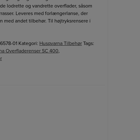
åde lodrette og vandrette overflader, såsom
rrasser. Leveres med forlængerlanse, der
med andet tilbehør. Til højtryksrensere i
6578-01
Kategori:
Husqvarna Tilbehør
Tags:
na Overfladerenser SC 400
,
r