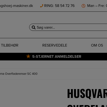
ngshoej-maskiner.dk
RING:
58 54 72 76
Man – Fre: 0
Søg
efter:
TILBEHØR
RESERVEDELE
OM OS
5-STJERNET ANMELDELSER
rna Overfladerenser SC 400
HUSQVA