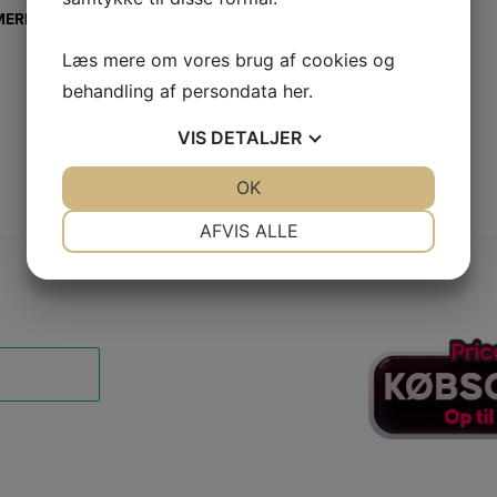
MERE
LÆS MERE
Læs mere om vores brug af cookies og
behandling af persondata
her
.
VIS
DETALJER
JA
NEJ
OK
JA
NEJ
NØDVENDIGE
PRÆFERENCER
AFVIS ALLE
JA
NEJ
JA
NEJ
MARKETING
STATISTIK