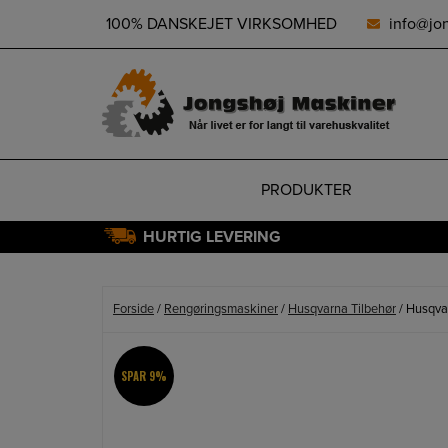
height="0" width="0" style="display:none;visibility:hidden">
100% DANSKEJET VIRKSOMHED
info@jo
PRODUKTER
HURTIG LEVERING
Hop
til
indholdet
Forside
/
Rengøringsmaskiner
/
Husqvarna Tilbehør
/ Husqva
SPAR 9%