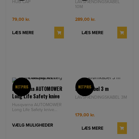
HUB CAP
LAVSPÆNDINGSKABEL
10M
79,00
kr.
289,00
kr.
LÆS MERE
LÆS MERE
NETPRIS
NETPRIS
Husqvarna AUTOMOWER
Strømkabel 3 m
Long Life Safety knive
LAVSPÆNDINGSKABEL 3M
Husqvarna AUTOMOWER
Long Life Safety knive
Husqvarna AUTOMOWER
179,00
kr.
Long Life Safety
knive: Originale Hu
VÆLG MULIGHEDER
LÆS MERE