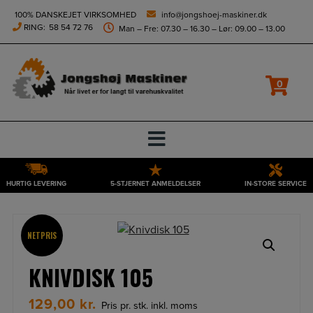
height="0" width="0" style="display:none;visibility:hidden">
100% DANSKEJET VIRKSOMHED
info@jongshoej-maskiner.dk
RING:
58 54 72 76
Man – Fre: 07.30 – 16.30 – Lør: 09.00 – 13.00
0
HURTIG LEVERING
5-STJERNET ANMELDELSER
IN-STORE SERVICE
Hop
til
indholdet
NETPRIS
KNIVDISK 105
129,00
kr.
Pris pr. stk. inkl. moms