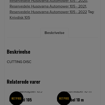
Reservedele Husqvarna Automower 105 - 2020
,
Reservedele Husqvarna Automower 105 - 2021
,
Reservedele Husqvarna Automower 105 - 2022
Tag:
Knivdisk 105
Beskrivelse
Beskrivelse
CUTTING DISC
Relaterede varer
NETPRIS
NETPRIS
Navkapsel 105
Strømkabel 10 m