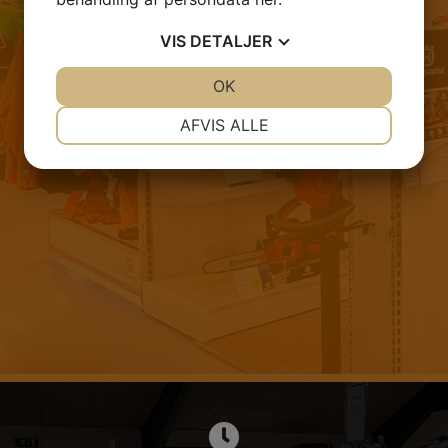
VIS
DETALJER
JA
NEJ
OK
JA
NEJ
NØDVENDIGE
PRÆFERENCER
AFVIS ALLE
JA
NEJ
JA
NEJ
MARKETING
STATISTIK