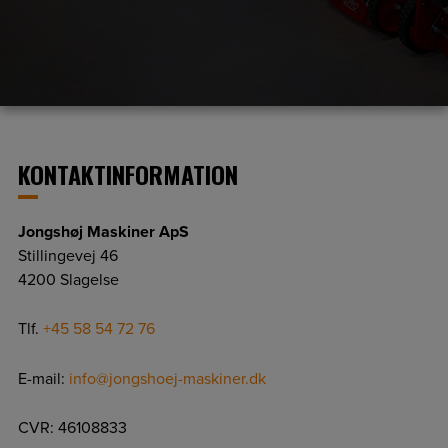
KONTAKTINFORMATION
Jongshøj Maskiner ApS
Stillingevej 46
4200 Slagelse
Tlf.
+45 58 54 72 76
E-mail:
info@jongshoej-maskiner.dk
CVR: 46108833