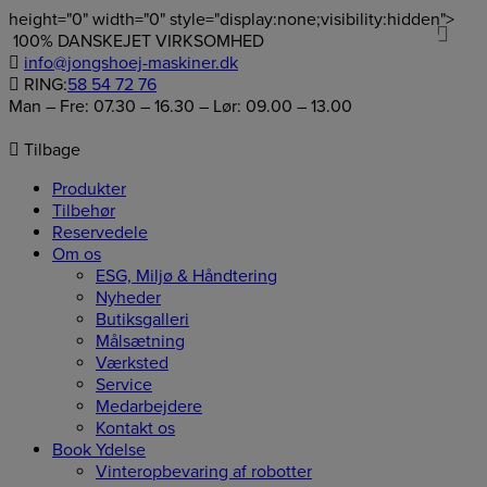
height="0" width="0" style="display:none;visibility:hidden">
0
Hop
100% DANSKEJET VIRKSOMHED
til
info@jongshoej-maskiner.dk
indholdet
RING:
58 54 72 76
Man – Fre: 07.30 – 16.30 – Lør: 09.00 – 13.00
Tilbage
Produkter
Tilbehør
Reservedele
Om os
ESG, Miljø & Håndtering
Nyheder
Butiksgalleri
Målsætning
Værksted
Service
Medarbejdere
Kontakt os
Book Ydelse
Vinteropbevaring af robotter