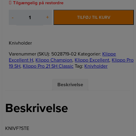
Tilgængelig på restordre
Knivholder
-
+
TILFØJ TIL KURV
antal
Knivholder
Varenummer (SKU):
5028719-02
Kategorier:
Klippe
Excellent H
,
Klippo Champion
,
Klippo Excellent
,
Klippo Pro
19 SH
,
Klippo Pro 21 SH Classic
Tag:
Knivholder
Beskrivelse
Beskrivelse
KNIVF?STE