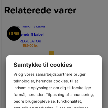
Relaterede varer
NETPRIS
Fremdrift kabel
REGULATOR
589,00
kr.
Læs mere
Samtykke til cookies
Vi og vores samarbejdspartnere bruger
teknologier, herunder cookies, til at
indsamle oplysninger om dig til forskellige
Navkapsel
formål, herunder: Tilpasning af annoncering,
NAVKAPSEL ELFORZINKET
bedre brugeroplevelse, funktionalitet,
49,00
kr.