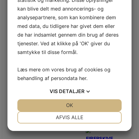
statistik og marketing. Disse oplysninger
Læs mere
kan blive delt med annoncerings- og
analysepartnere, som kan kombinere dem
med data, du tidligere har givet dem eller
de har indsamlet gennem din brug af deres
tjenester. Ved at klikke på 'OK' giver du
samtykke til disse formål.
NETPRIS
Kugleleje 6201-2RS
KUGLELEJE 6201-2RS
Læs mere om vores brug af cookies og
(10MM)
69,00
kr.
behandling af persondata
her
.
Læs mere
VIS
DETALJER
JA
NEJ
OK
JA
NEJ
NØDVENDIGE
PRÆFERENCER
AFVIS ALLE
JA
NEJ
JA
NEJ
MARKETING
STATISTIK
FIBERSKIVE