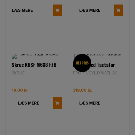
LÆS MERE
LÆS MERE
NETPRIS
Skrue K6SF M6X8 FZB
Dæksel ved Tastatur
SKRUE
PROP T/CYL.D?KSEL 26
19,00
kr.
319,00
kr.
LÆS MERE
LÆS MERE