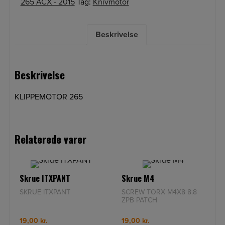
265 ACX - 2015
Tag:
Knivmotor
Beskrivelse
Beskrivelse
KLIPPEMOTOR 265
Relaterede varer
Skrue ITXPANT
Skrue M4
SKRUE ITXPANT
SCREW TORX M4X8 8.8
ZPB PATCH
19,00
kr.
19,00
kr.