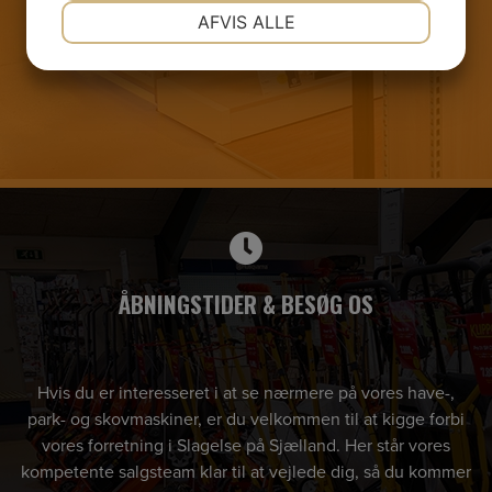
NØDVENDIGE
PRÆFERENCER
AFVIS ALLE
JA
NEJ
JA
NEJ
MARKETING
STATISTIK
ÅBNINGSTIDER & BESØG OS
Hvis du er interesseret i at se nærmere på vores have-,
park- og skovmaskiner, er du velkommen til at kigge forbi
vores forretning i Slagelse på Sjælland. Her står vores
kompetente salgsteam klar til at vejlede dig, så du kommer