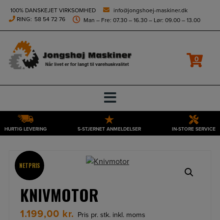
height="0" width="0" style="display:none;visibility:hidden">
100% DANSKEJET VIRKSOMHED
info@jongshoej-maskiner.dk
RING:
58 54 72 76
Man – Fre: 07.30 – 16.30 – Lør: 09.00 – 13.00
0
HURTIG LEVERING
5-STJERNET ANMELDELSER
IN-STORE SERVICE
Hop
til
indholdet
NETPRIS
KNIVMOTOR
1.199,00
kr.
Pris pr. stk. inkl. moms