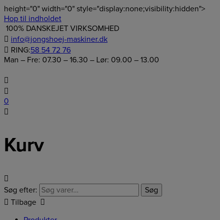
height="0" width="0" style="display:none;visibility:hidden">
Hop til indholdet
100% DANSKEJET VIRKSOMHED
info@jongshoej-maskiner.dk
RING:
58 54 72 76
Man – Fre: 07.30 – 16.30 – Lør: 09.00 – 13.00
0
Kurv
Søg efter:
Søg
Tilbage