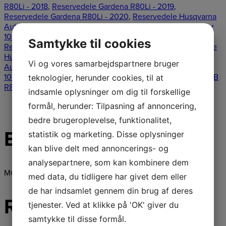
R80Li - 2018
,
Reservedele Gardena R80Li - 2019
,
Reservedele Gardena R80Li - 2020
,
Reservedele Husqvarna
Automower 105 - 2016
,
Reservedele Husqvarna Automower
105 - 2017
,
Reservedele Husqvarna Automower 105 - 2018
,
Samtykke til cookies
Reservedele Husqvarna Automower 105 - 2019
,
Reservedele
Husqvarna Automower 105 - 2020
,
Reservedele Husqvarna
Vi og vores samarbejdspartnere bruger
Automower 105 - 2021
,
Reservedele Husqvarna Automower
105 - 2022
,
ROB R600/ROB R1000, år 2017-
,
ROB R600/ROB
teknologier, herunder cookies, til at
R800/ROB R1000, år 2018-
Tag:
Knivmotor hus
indsamle oplysninger om dig til forskellige
Beskrivelse
formål, herunder: Tilpasning af annoncering,
bedre brugeroplevelse, funktionalitet,
Beskrivelse
statistik og marketing. Disse oplysninger
kan blive delt med annoncerings- og
analysepartnere, som kan kombinere dem
MOTOR HOUSING
med data, du tidligere har givet dem eller
de har indsamlet gennem din brug af deres
Relaterede varer
tjenester. Ved at klikke på 'OK' giver du
samtykke til disse formål.