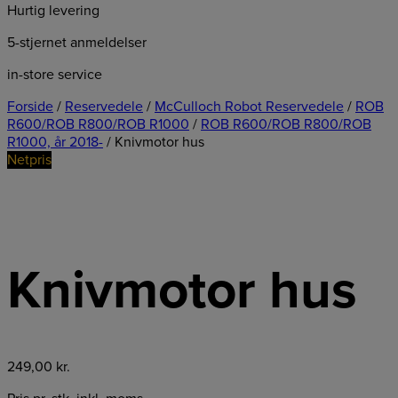
Hurtig levering
5-stjernet anmeldelser
in-store service
Forside
/
Reservedele
/
McCulloch Robot Reservedele
/
ROB
R600/ROB R800/ROB R1000
/
ROB R600/ROB R800/ROB
R1000, år 2018-
/ Knivmotor hus
Netpris
Knivmotor hus
249,00
kr.