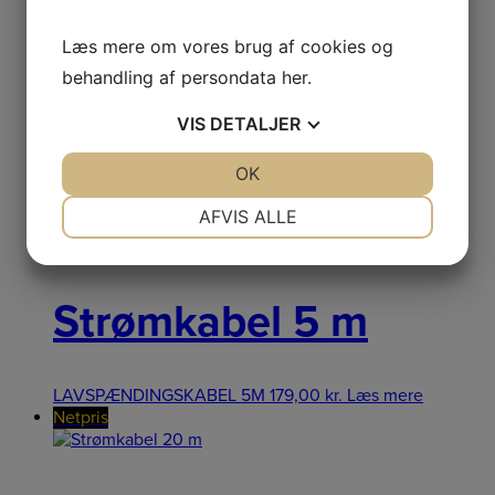
Netpris
Læs mere om vores brug af cookies og
behandling af persondata
her
.
Strømkabel 3 m
VIS
DETALJER
JA
NEJ
OK
JA
NEJ
LAVSPÆNDINGSKABEL 3M
179,00
kr.
Læs mere
NØDVENDIGE
PRÆFERENCER
AFVIS ALLE
Netpris
JA
NEJ
JA
NEJ
MARKETING
STATISTIK
Strømkabel 5 m
LAVSPÆNDINGSKABEL 5M
179,00
kr.
Læs mere
Netpris