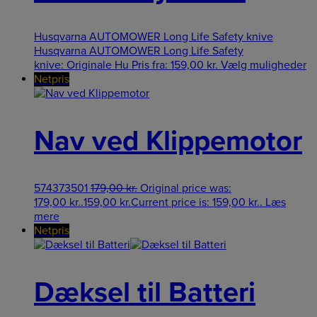
Husqvarna AUTOMOWER Long Life Safety knive
Husqvarna AUTOMOWER Long Life Safety
knive: Originale Hu
Pris fra:
159,00
kr.
Vælg muligheder
Netpris
Nav ved Klippemotor
574373501
179,00
kr.
Original price was:
179,00 kr..
159,00
kr.
Current price is: 159,00 kr..
Læs
mere
Netpris
Dæksel til Batteri