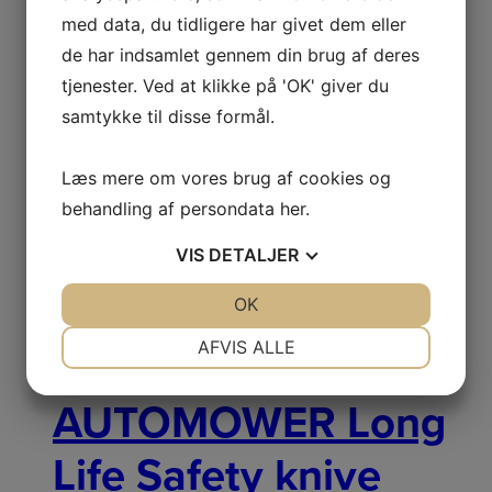
mere
med data, du tidligere har givet dem eller
Netpris
de har indsamlet gennem din brug af deres
tjenester. Ved at klikke på 'OK' giver du
samtykke til disse formål.
Lejekit til baghjul
Læs mere om vores brug af cookies og
BAGHJULSKIT AM305
159,00
kr.
Original price was:
behandling af persondata
her
.
159,00 kr..
139,00
kr.
Current price is: 139,00 kr..
Læs
mere
VIS
DETALJER
Netpris
JA
NEJ
OK
JA
NEJ
NØDVENDIGE
PRÆFERENCER
AFVIS ALLE
Husqvarna
JA
NEJ
JA
NEJ
AUTOMOWER Long
MARKETING
STATISTIK
Life Safety knive