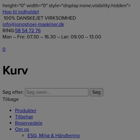
height="0" width="0" style="display:none;visibility:hidden">
Hop til indholdet
100% DANSKEJET VIRKSOMHED
info@jongshoej-maskiner.dk
RING:
58 54 72 76
Man – Fre: 07.30 – 16.30 – Lør: 09.00 – 13.00
0
Kurv
Søg efter:
Søg
Tilbage
Produkter
Tilbehør
Reservedele
Om os
ESG, Miljø & Håndtering