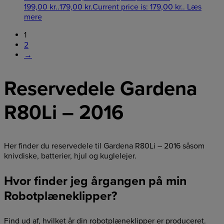
199,00 kr..
179,00
kr.
Current price is: 179,00 kr..
Læs
mere
1
2
→
Reservedele Gardena
R80Li – 2016
Her finder du reservedele til Gardena R80Li – 2016 såsom
knivdiske, batterier, hjul og kuglelejer.
Hvor finder jeg årgangen på min
Robotplæneklipper?
Find ud af, hvilket år din robotplæneklipper er produceret.