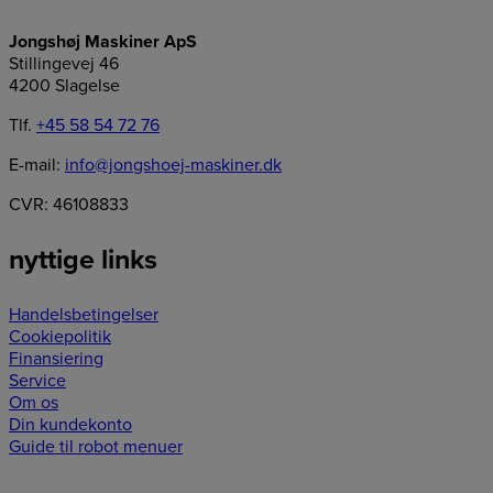
Jongshøj Maskiner ApS
Stillingevej 46
4200 Slagelse
Tlf.
+45 58 54 72 76
E-mail:
info@jongshoej-maskiner.dk
CVR: 46108833
nyttige links
Handelsbetingelser
Cookiepolitik
Finansiering
Service
Om os
Din kundekonto
Guide til robot menuer