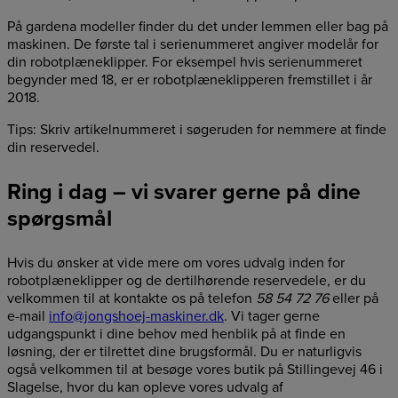
På gardena modeller finder du det under lemmen eller bag på
maskinen. De første tal i serienummeret angiver modelår for
din robotplæneklipper. For eksempel hvis serienummeret
begynder med 18, er er robotplæneklipperen fremstillet i år
2018.
Tips: Skriv artikelnummeret i søgeruden for nemmere at finde
din reservedel.
Ring i dag – vi svarer gerne på dine
spørgsmål
Hvis du ønsker at vide mere om vores udvalg inden for
robotplæneklipper og de dertilhørende reservedele, er du
velkommen til at kontakte os på telefon
58 54 72 76
eller på
e-mail
info@jongshoej-maskiner.dk
. Vi tager gerne
udgangspunkt i dine behov med henblik på at finde en
løsning, der er tilrettet dine brugsformål. Du er naturligvis
også velkommen til at besøge vores butik på Stillingevej 46 i
Slagelse, hvor du kan opleve vores udvalg af