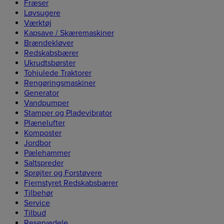
Fræser
Løvsugere
Værktøj
Kapsave / Skæremaskiner
Brændekløver
Redskabsbærer
Ukrudtsbørster
Tohjulede Traktorer
Rengøringsmaskiner
Generator
Vandpumper
Stamper og Pladevibrator
Plænelufter
Komposter
Jordbor
Pælehammer
Saltspreder
Sprøjter og Forstøvere
Fjernstyret Redskabsbærer
Tilbehør
Service
Tilbud
Reservedele