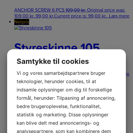
ANCHOR SCREW 6 PCS
109,00
kr.
Original price was:
109,00 kr..
99,00
kr.
Current price is: 99,00 kr..
Læs mere
Netpris
Styreskinne 105
Samtykke til cookies
GUIDE RAIL
109,00
kr.
Original price was:
Vi og vores samarbejdspartnere bruger
109,00 kr..
99,00
kr.
Current price is: 99,00 kr..
Læs mere
Netpris
teknologier, herunder cookies, til at
indsamle oplysninger om dig til forskellige
formål, herunder: Tilpasning af annoncering,
Gummi dæmper
bedre brugeroplevelse, funktionalitet,
statistik og marketing. Disse oplysninger
kan blive delt med annoncerings- og
GUMMID?MPER
119,00
kr.
Original price was:
analysepartnere, som kan kombinere dem
119,00 kr..
109,00
kr.
Current price is: 109,00 kr..
Læs